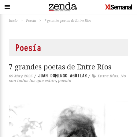
Inicio
>
Poesía
>
7 grandes poetas de Entre Ríos
Poesía
7 grandes poetas de Entre Ríos
JUAN DOMINGO AGUILAR
09 May 2025
/
/
Entre Ríos
,
No
son todos los que están
,
poesía