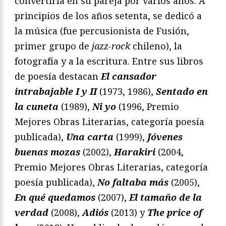
convertiría en su pareja por varios años. A
principios de los años setenta, se dedicó a
la música (fue percusionista de Fusión,
primer grupo de
jazz-rock
chileno), la
fotografía y a la escritura. Entre sus libros
de poesía destacan
El cansador
intrabajable I y II
(1973, 1986),
Sentado en
la cuneta
(1989),
Ni yo
(1996, Premio
Mejores Obras Literarias, categoría poesía
publicada),
Una carta
(1999),
Jóvenes
buenas mozas
(2002),
Harakiri
(2004,
Premio Mejores Obras Literarias, categoría
poesía publicada),
No faltaba más
(2005),
En qué quedamos
(2007),
El tamaño de la
verdad
(2008),
Adiós
(2013) y
The price of