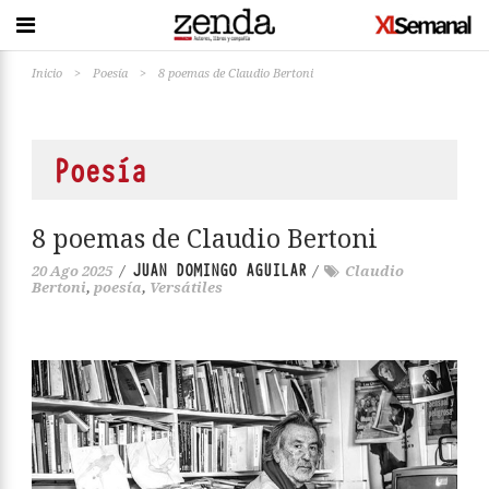
Inicio
>
Poesía
>
8 poemas de Claudio Bertoni
Poesía
8 poemas de Claudio Bertoni
JUAN DOMINGO AGUILAR
20 Ago 2025
/
/
Claudio
Bertoni
,
poesía
,
Versátiles