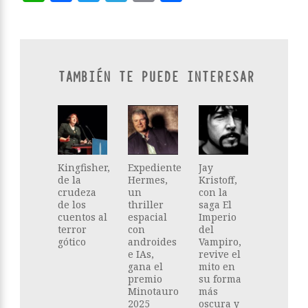
TAMBIÉN TE PUEDE INTERESAR
Kingfisher,
Expediente
Jay
de la
Hermes,
Kristoff,
crudeza
un
con la
de los
thriller
saga El
cuentos al
espacial
Imperio
terror
con
del
gótico
androides
Vampiro,
e IAs,
revive el
gana el
mito en
premio
su forma
Minotauro
más
2025
oscura y