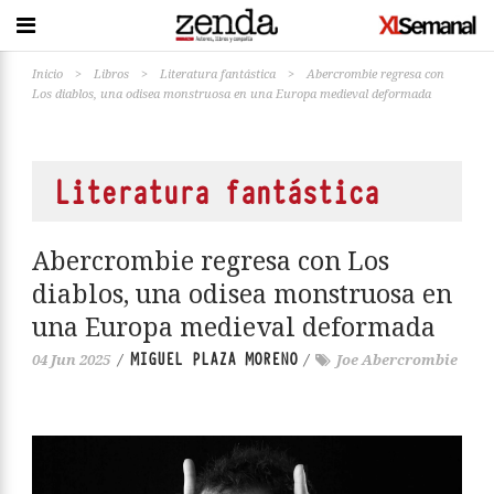
Inicio
>
Libros
>
Literatura fantástica
>
Abercrombie regresa con
Los diablos, una odisea monstruosa en una Europa medieval deformada
Literatura fantástica
Abercrombie regresa con Los
diablos, una odisea monstruosa en
una Europa medieval deformada
MIGUEL PLAZA MORENO
04 Jun 2025
/
/
Joe Abercrombie