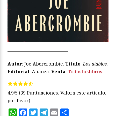
—————————————
Autor
: Joe Abercrombie.
Título
:
Los diablos
.
Editorial
: Alianza.
Venta
:
Todostuslibros
.
4.9/5
(39 Puntuaciones. Valora este artículo,
por favor)
WhatsApp
Facebook
Twitter
Telegram
Email
Compartir