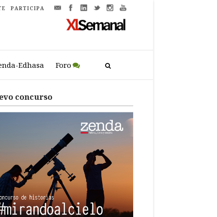
TE
PARTICIPA
enda-Edhasa
Foro
evo concurso