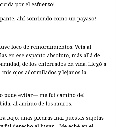
orcida por el esfuerzo!
mpante, ahí sonriendo como un payaso!
duve loco de remordimientos. Veía al
las en ese espanto absoluto, más allá de
rmidad, de los enterrados en vida. Llegó a
 mis ojos adormilados y lejanos la
 lo pude evitar— me fui camino del
bida, al arrimo de los muros.
era bajo: unas piedras mal puestas sujetas
 y fui derecho al lugar… Me eché en el