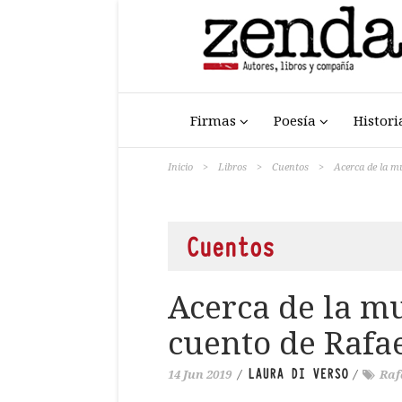
Firmas
Poesía
Histori
Inicio
>
Libros
>
Cuentos
>
Acerca de la mu
Cuentos
Acerca de la mu
cuento de Rafae
LAURA DI VERSO
14 Jun 2019
/
/
Raf