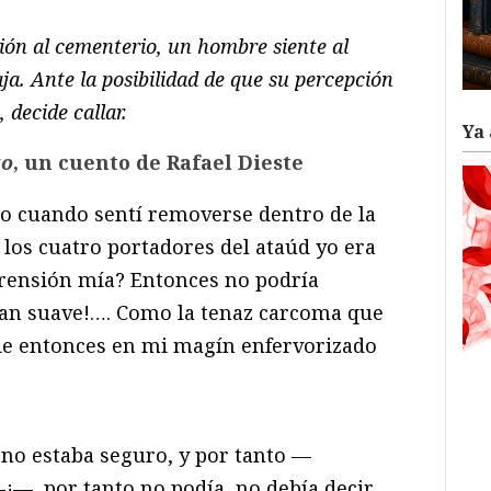
ión al cementerio, un hombre siente al
a. Ante la posibilidad de que su percepción
 decide callar.
Ya 
to
, un cuento de Rafael Dieste
o cuando sentí removerse dentro de la
e los cuatro portadores del ataúd yo era
aprensión mía? Entonces no podría
 tan suave!…. Como la tenaz carcoma que
sde entonces en mi magín enfervorizado
 no estaba seguro, y por tanto —
, por tanto no podía, no debía decir