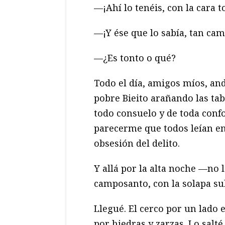
—¡Ahí lo tenéis, con la cara t
—¡Y ése que lo sabía, tan ca
—¿Es tonto o qué?
Todo el día, amigos míos, an
pobre Bieito arañando las tab
todo consuelo y de toda confo
parecerme que todos leían en
obsesión del delito.
Y allá por la alta noche —no
camposanto, con la solapa su
Llegué. El cerco por un lado 
por hiedras y zarzas. Lo salté