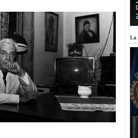
La 
ram
il
ompartir