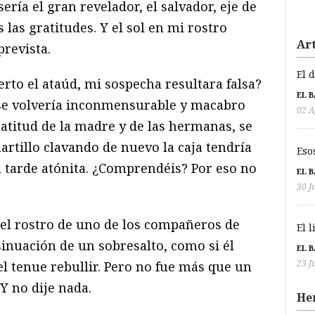
ería el gran revelador, el salvador, eje de
 las gratitudes. Y el sol en mi rostro
Art
revista.
El 
ierto el ataúd, mi sospecha resultara falsa?
EL 
e volvería inconmensurable y macabro
02 A
ratitud de la madre y de las hermanas, se
artillo clavando de nuevo la caja tendría
Eso
a tarde atónita. ¿Comprendéis? Por eso no
EL 
30 J
el rostro de uno de los compañeros de
El 
sinuación de un sobresalto, como si él
EL 
23 J
l tenue rebullir. Pero no fue más que un
Y no dije nada.
He