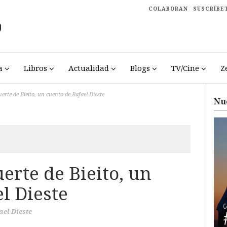
COLABORAN
SUSCRÍBE
a
Libros
Actualidad
Blogs
TV/Cine
Z
erte de Bieito, un cuento de Rafael Dieste
Nu
erte de Bieito, un
l Dieste
ael Dieste