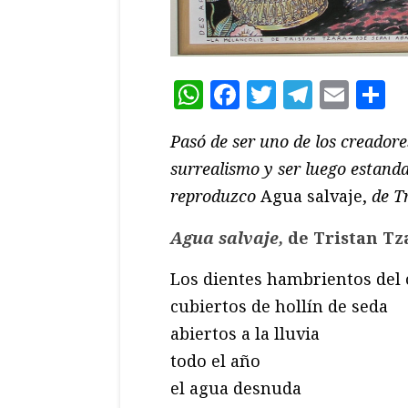
WhatsApp
Facebook
Twitter
Teleg
Ema
C
Pasó de ser uno de los creador
surrealismo y ser luego estand
reproduzco
Agua salvaje,
de T
Agua salvaje,
de Tristan Tz
Los dientes hambrientos del 
cubiertos de hollín de seda
abiertos a la lluvia
todo el año
el agua desnuda