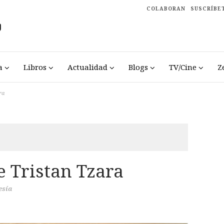
COLABORAN
SUSCRÍBE
a
Libros
Actualidad
Blogs
TV/Cine
Z
ra
e Tristan Tzara
esía