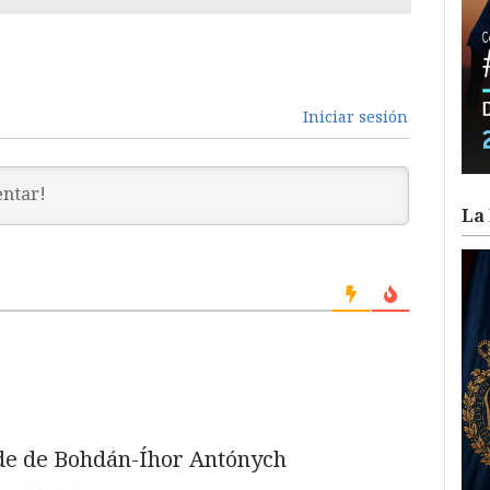
Iniciar sesión
La 
de de Bohdán-Íhor Antónych