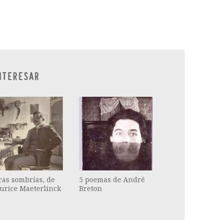
ram
il
ompartir
NTERESAR
ras sombrías, de
5 poemas de André
urice Maeterlinck
Breton