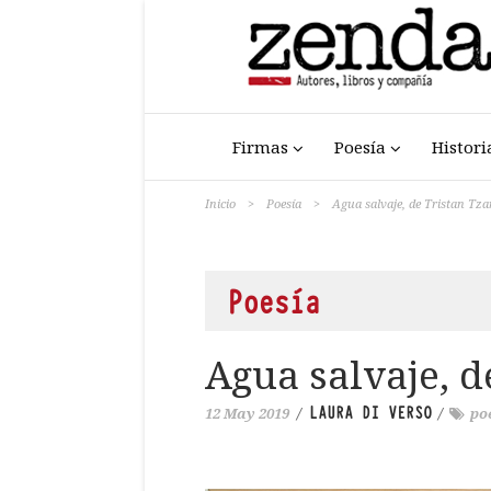
Firmas
Poesía
Histori
Inicio
>
Poesía
>
Agua salvaje, de Tristan Tza
Poesía
Agua salvaje, d
LAURA DI VERSO
12 May 2019
/
/
po