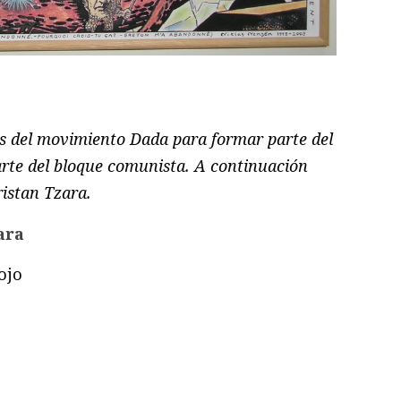
ram
il
ompartir
es del movimiento Dada para formar parte del
arte del bloque comunista. A continuación
ristan Tzara.
ara
ojo