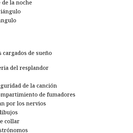
e de la noche
riángulo
iángulo
o
es cargados de sueño
eria del resplandor
eguridad de la canción
compartimiento de fumadores
ran por los nervios
dibujos
e collar
 astrónomos