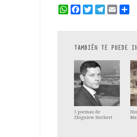
WhatsApp
Facebook
Twitter
Teleg
Ema
C
TAMBIÉN TE PUEDE I
5 poemas de
Ho
Zbigniew Herbert
Ma