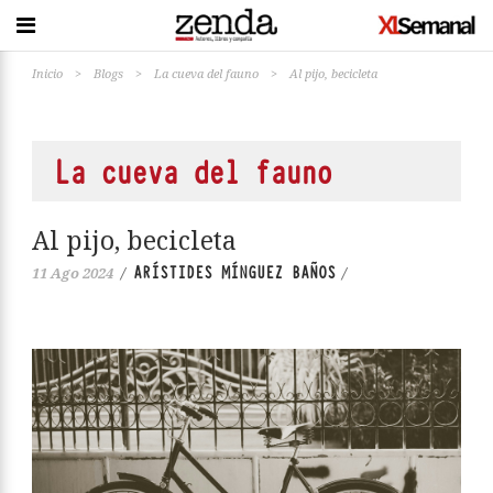
Inicio
>
Blogs
>
La cueva del fauno
>
Al pijo, becicleta
La cueva del fauno
Al pijo, becicleta
ARÍSTIDES MÍNGUEZ BAÑOS
11 Ago 2024
/
/