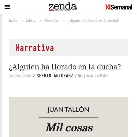
Inicio
>
Libros
>
Narrativa
>
¿Alguien ha llorado en la ducha?
Narrativa
¿Alguien ha llorado en la ducha?
SERGIO ANTORANZ
16 Ene 2026
/
/
Juan Tallón