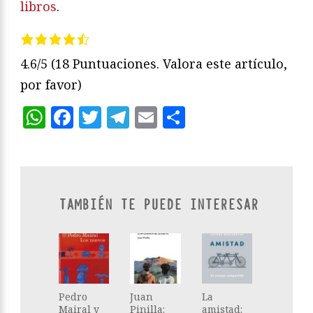
libros
.
4.6/5
(18 Puntuaciones. Valora este artículo,
por favor)
WhatsApp
Facebook
Twitter
Telegram
Email
Compartir
TAMBIÉN TE PUEDE INTERESAR
Pedro
Juan
La
Mairal y
Pinilla:
amistad: