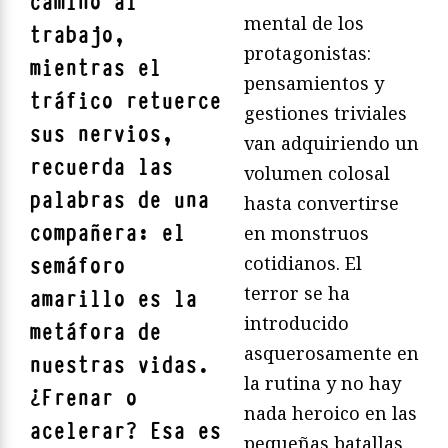
camino al
mental de los
trabajo,
protagonistas:
mientras el
pensamientos y
tráfico retuerce
gestiones triviales
sus nervios,
van adquiriendo un
recuerda las
volumen colosal
palabras de una
hasta convertirse
compañera: el
en monstruos
cotidianos. El
semáforo
terror se ha
amarillo es la
introducido
metáfora de
asquerosamente en
nuestras vidas.
la rutina y no hay
¿Frenar o
nada heroico en las
acelerar? Esa es
pequeñas batallas