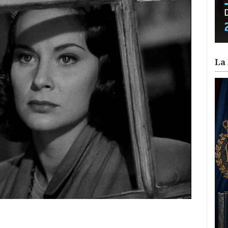
La 
ram
il
ompartir