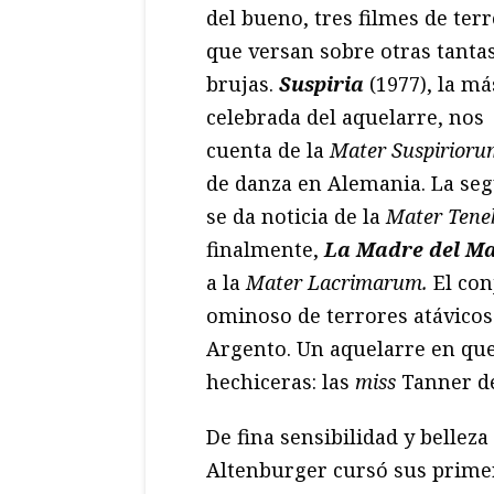
del bueno, tres filmes de ter
que versan sobre otras tanta
brujas.
Suspiria
(1977), la má
celebrada del aquelarre, nos
cuenta de la
Mater Suspirioru
de danza en Alemania. La se
se da noticia de la
Mater Tene
finalmente,
La Madre del Ma
a la
Mater Lacrimarum.
El co
ominoso de terrores atávicos.
Argento. Un aquelarre en que
hechiceras: las
miss
Tanner d
De fina sensibilidad y bellez
Altenburger cursó sus primer