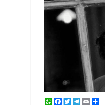
WhatsApp
Facebook
Twitter
Teleg
Ema
C