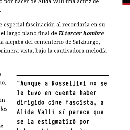
ó por hacer de Alida Valli una actriz de
.
e especial fascinación al recordarla en su
l largo plano final de
El tercer hombre
 la alejaba del cementerio de Salzburgo,
 primera vista, bajo la cautivadora melodía
s
no,
"
Aunque a Rossellini no se
le tuvo en cuenta haber
 un
dirigido cine fascista, a
 las
Alida Valli sí parece que
se la estigmatizó por
ue