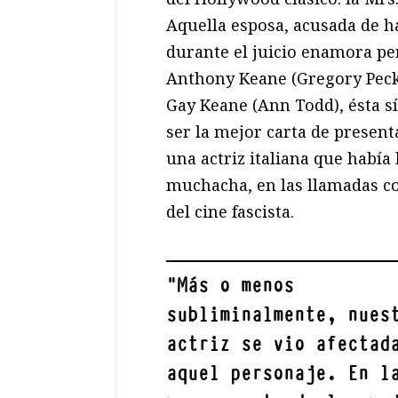
Aquella esposa, acusada de h
durante el juicio enamora p
Anthony Keane (Gregory Peck)
Gay Keane (Ann Todd), ésta sí
ser la mejor carta de presen
una actriz italiana que habí
muchacha, en las llamadas co
del cine fascista.
"
Más o menos
subliminalmente, nues
actriz se vio afectad
aquel personaje. En l