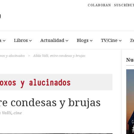
COLABORAN
SUSCRÍBE
a
Libros
Actualidad
Blogs
TV/Cine
Z
oxos y alucinados
>
Alida Valli, entre condesas y brujas
Nu
oxos y alucinados
tre condesas y brujas
 Valli
,
cine