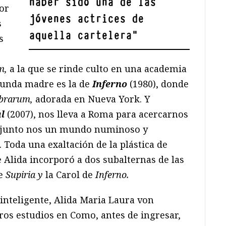
haber sido una de las
ror
jóvenes actrices de
s
aquella cartelera
"
s
m,
a la que se rinde culto en una academia
gunda madre es la de
Inferno
(1980), donde
brarum,
adorada en Nueva York. Y
l
(2007), nos lleva a Roma para acercarnos
njunto nos un mundo numinoso y
 Toda una exaltación de la plástica de
 Alida incorporó a dos subalternas de las
e
Supiria y
la Carol de
Inferno.
a inteligente, Alida Maria Laura von
os estudios en Como, antes de ingresar,