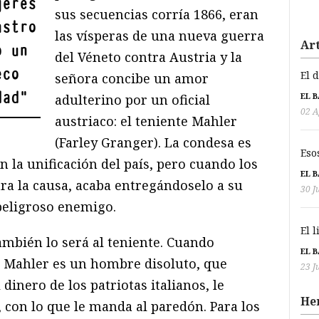
jeres
sus secuencias corría 1866, eran
astro
las vísperas de una nueva guerra
Art
o un
del Véneto contra Austria y la
eco
El 
señora concibe un amor
dad
"
EL 
adulterino por un oficial
02 A
austriaco: el teniente Mahler
(Farley Granger). La condesa es
Eso
n la unificación del país, pero cuando los
EL 
ra la causa, acaba entregándoselo a su
30 J
peligroso enemigo.
El 
también lo será al teniente. Cuando
EL 
Mahler es un hombre disoluto, que
23 J
 dinero de los patriotas italianos, le
He
 con lo que le manda al paredón. Para los