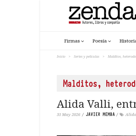
Firmas
Poesía
Histori
Inicio
>
Series y películas
>
Malditos, heterod
Malditos, heterod
Alida Valli, en
JAVIER MEMBA
31 May 2026
/
/
Alida