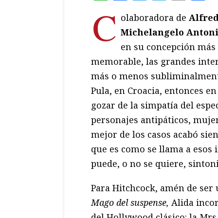
C
olaboradora de
Alfred
Michelangelo Anton
en su concepción más 
memorable, las grandes inte
más o menos subliminalmente
Pula, en Croacia, entonces en
gozar de la simpatía del espe
personajes antipáticos, mujer
mejor de los casos acabó sien
que es como se llama a esos 
puede, o no se quiere, sintoni
Para Hitchcock, amén de ser u
Mago del suspense,
Alida inco
del Hollywood clásico: la Mrs