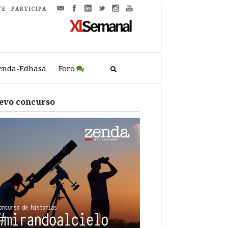
TE
PARTICIPA
enda-Edhasa
Foro
evo concurso