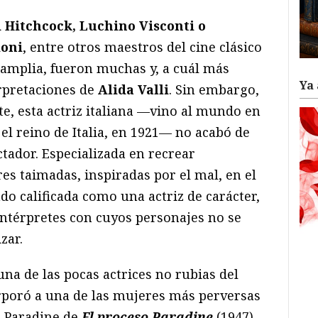
 Hitchcock, Luchino Visconti o
ioni
, entre otros maestros del cine clásico
amplia, fueron muchas y, a cuál más
Ya 
rpretaciones de
Alida Valli
. Sin embargo,
, esta actriz italiana —vino al mundo en
 el reino de Italia, en 1921— no acabó de
ctador. Especializada en recrear
es taimadas, inspiradas por el mal, en el
do calificada como una actriz de carácter,
intérpretes con cuyos personajes no se
zar.
na de las pocas actrices no rubias del
rporó a una de las mujeres más perversas
. Paradine de
El proceso Paradine
(1947).