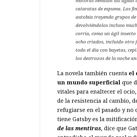
motoras hendían las aguas d
cataratas de espuma. Los fin
autobús trayendo grupos de
devolviéndolos incluso much
corría, como un ágil insecto 
ocho criados, incluido otro 
todo el día con bayetas, cep
los destrozos de la noche ant
La novela también cuenta
el
un mundo superficial
que d
vitales para enaltecer el ocio
de la resistencia al cambio, d
refugiarse en el pasado y no
tiene Gatsby es la mitificaci
de las mentiras
, dice que G