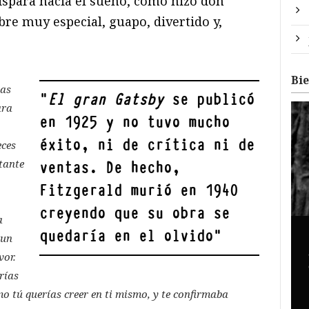
ispara hacia el sueño, como hizo don
re muy especial, guapo, divertido y,
Bi
sas
"
El gran Gatsby
se publicó
ara
en 1925 y no tuvo mucho
éxito, ni de crítica ni de
eces
tante
ventas. De hecho,
Fitzgerald murió en 1940
creyendo que su obra se
a
quedaría en el olvido
"
 un
vor.
rías
mo tú querías creer en ti mismo, y te confirmaba