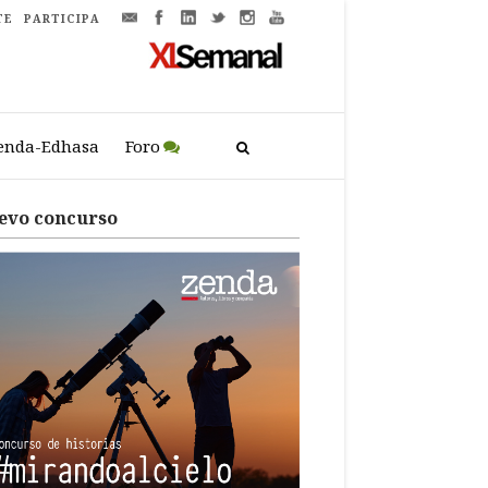
TE
PARTICIPA
enda-Edhasa
Foro
evo concurso