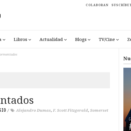
COLABORAN
SUSCRÍBE
a
Libros
Actualidad
Blogs
TV/Cine
Z
tormentados
Nu
ntados
SIO
/
Alejandro Dumas
,
F. Scott Fitzgerald
,
Somerset