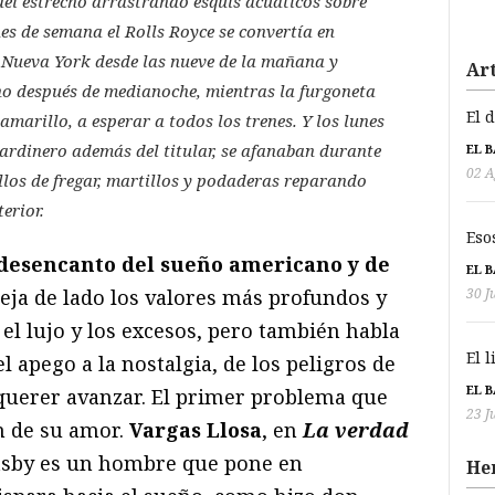
el estrecho arrastrando esquís acuáticos sobre
es de semana el Rolls Royce se convertía en
 Nueva York desde las nueve de la mañana y
Art
o después de medianoche, mientras la furgoneta
El 
amarillo, a esperar a todos los trenes. Y los lunes
jardinero además del titular, se afanaban durante
EL 
02 A
illos de fregar, martillos y podaderas reparando
erior.
Eso
 desencanto del sueño americano y de
EL 
eja de lado los valores más profundos y
30 J
, el lujo y los excesos, pero también habla
El 
el apego a la nostalgia, de los peligros de
EL 
 querer avanzar. El primer problema que
23 J
ón de su amor.
Vargas Llosa
, en
La verdad
atsby es un hombre que pone en
He