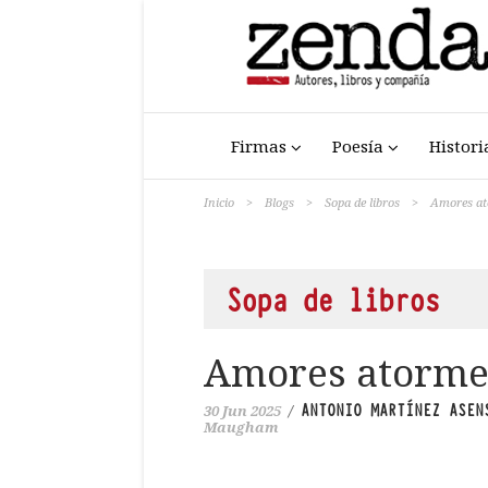
Firmas
Poesía
Histori
Inicio
>
Blogs
>
Sopa de libros
>
Amores a
Sopa de libros
Amores atorme
ANTONIO MARTÍNEZ ASEN
30 Jun 2025
/
Maugham