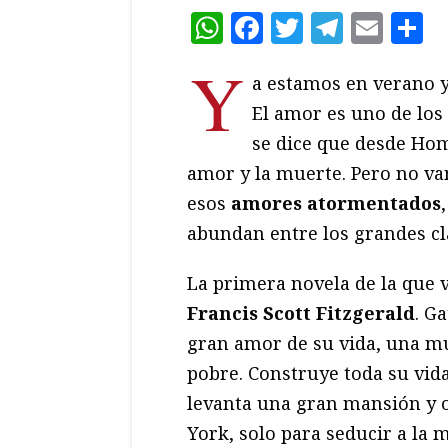
WhatsApp
Facebook
Twitter
Teleg
Ema
C
Y
a estamos en verano 
El amor es uno de los 
se dice que desde Hom
amor y la muerte. Pero no va
esos
amores atormentados
abundan entre los grandes clá
La primera novela de la que 
Francis Scott Fitzgerald
. G
gran amor de su vida, una mu
pobre. Construye toda su vida
levanta una gran mansión y o
York, solo para seducir a la 