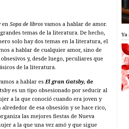
ram
il
ompartir
y en
Sopa de libros
vamos a hablar de amor.
grandes temas de la literatura. De hecho,
Ya 
ero solo hay dos temas en la literatura, el
mos a hablar de cualquier amor, sino de
, obsesivos y, desde luego, peculiares que
sicos de la literatura.
vamos a hablar es
El gran Gatsby,
de
atsby es un tipo obsesionado por seducir al
jer a la que conoció cuando era joven y
 alrededor de esa obsesión y se hace rico,
rganiza las mejores fiestas de Nueva
mujer a la que una vez amó y que sigue