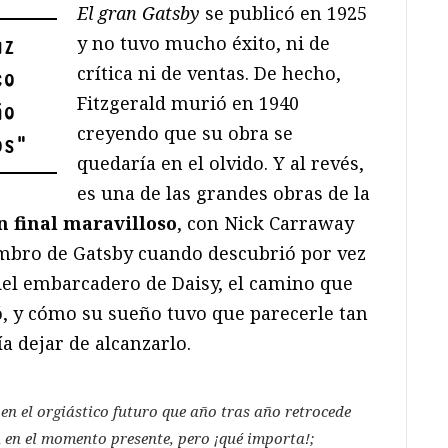
El gran Gatsby
se publicó en 1925
y no tuvo mucho éxito, ni de
uz
crítica ni de ventas. De hecho,
co
Fitzgerald murió en 1940
ño
creyendo que su obra se
os
"
quedaría en el olvido. Y al revés,
es una de las grandes obras de la
n final maravilloso
, con Nick Carraway
ombro de Gatsby cuando descubrió por vez
 del embarcadero de Daisy, el camino que
ó, y cómo su sueño tuvo que parecerle tan
a dejar de alcanzarlo.
 en el orgiástico futuro que año tras año retrocede
 en el momento presente, pero ¡qué importa!;