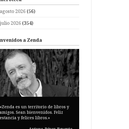
agosto 2026
(56)
julio 2026
(354)
envenidos a Zenda
«Zenda es un territorio de libros y
amigos. Sean bienvenidos. Feliz
estancia y felices libros.»
Arturo Pérez-Reverte