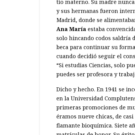
tío materno. Su madre nunca
y sus hermanas fueron intern
Madrid, donde se alimentaban
Ana María
estaba convencida 
solo hincando codos saldría 
beca para continuar su form
cuando decidió seguir el con
“Si estudias Ciencias, solo p
puedes ser profesora y trabaja
Dicho y hecho. En 1941 se inc
en la Universidad Compluten
primeras promociones de muj
éramos nueve chicas, de casi
flamante bioquímica. Siete añ
matrículas de honor. Su éxit