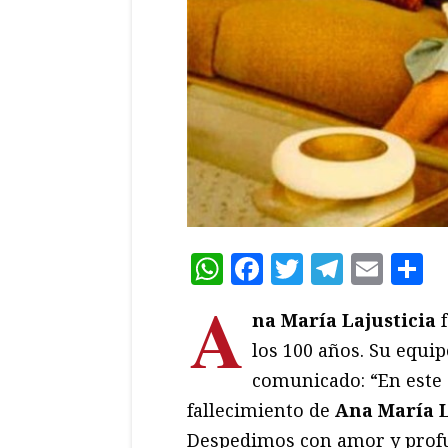
WhatsApp
Facebook
Twitter
Teleg
Ema
C
A
na María Lajusticia
f
los 100 años. Su equip
comunicado: “En este
fallecimiento de
Ana María L
Despedimos con amor y profu