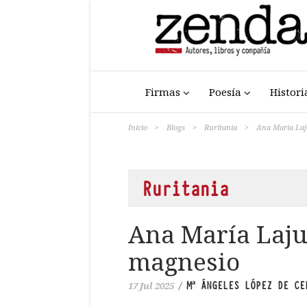
Firmas
Poesía
Histori
Inicio
>
Blogs
>
Ruritania
>
Ana María Laju
Ruritania
Ana María Lajus
magnesio
Mª ÁNGELES LÓPEZ DE CE
17 Jul 2025
/