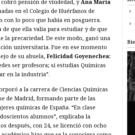
 cobró pensión de viudedad, y
Ana María
adas en el Colegio de Huérfanos de
 con lo poco que había en posguerra.
de que ella valía para estudiar y de que
de la precariedad. De este modo, ganó una
Bi
ación universitaria. Fue en ese momento
sejo de su abuela,
Felicidad Goyenechea:
uedes ser profesora; si estudias Químicas
r en la industria”.
orporó a la carrera de Ciencias Químicas
se de Madrid, formando parte de las
eres químicas de España. “En clase
 doscientos alumnos”, explicaba la
os después, con 24, se licenció con ocho
o académico hizo que se la conociera como