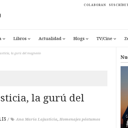
COLABORAN
SUSCRÍBE
a
Libros
Actualidad
Blogs
TV/Cine
Z
sticia, la gurú del magnesio
Nu
ticia, la gurú del
LIS
/
Ana María Lajusticia
,
Homenajes póstumos