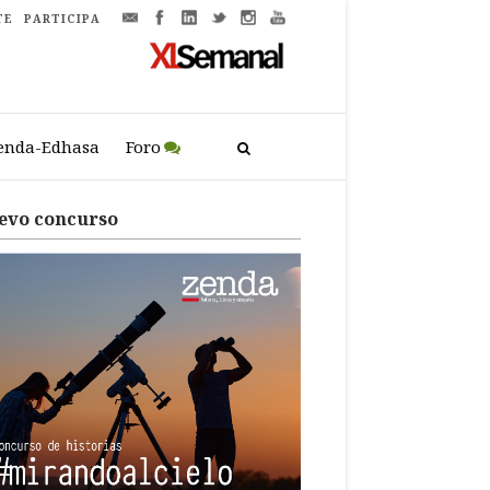
TE
PARTICIPA
enda-Edhasa
Foro
evo concurso