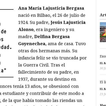
Ana María Lajusticia Bergasa
nació en Bilbao, el 26 de julio de
Art
1924. Su padre,
Jesús Lajusticia
a
Alonso
, era ingeniero y su
 de
madre,
Delfina Bergasa
os
Goyenechea,
ama de casa. Tuvo
edad.
otras dos hermanas más. Su
a
Eso
infancia feliz se vio truncada por
u
EL 
la Guerra Civil. Tras el
30 J
ia
"
fallecimiento de su padre, en
1937, durante su destino en
El 
onces tenía 13 años, se obsesionó con
EL 
 estudiante y contribuir de este modo a
23 J
, de la que había tomado las riendas un
He