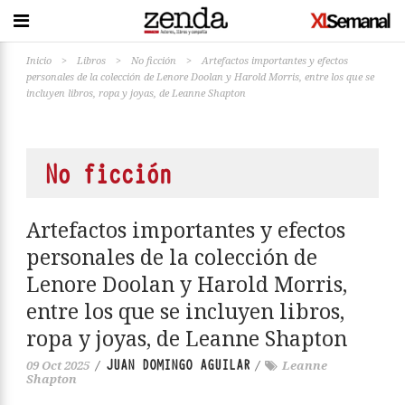
Inicio
>
Libros
>
No ficción
>
Artefactos importantes y efectos
personales de la colección de Lenore Doolan y Harold Morris, entre los que se
incluyen libros, ropa y joyas, de Leanne Shapton
No ficción
Artefactos importantes y efectos
personales de la colección de
Lenore Doolan y Harold Morris,
entre los que se incluyen libros,
ropa y joyas, de Leanne Shapton
JUAN DOMINGO AGUILAR
09 Oct 2025
/
/
Leanne
Shapton