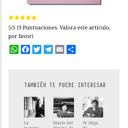
5/5
(3 Puntuaciones. Valora este artículo,
por favor)
WhatsApp
Facebook
Twitter
Telegram
Email
Compartir
TAMBIÉN TE PUEDE INTERESAR
La
Diario del
Te elige,
materia
dinero, de
de