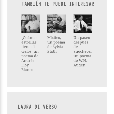
TAMBIÉN TE PUEDE INTERESAR
¿Cuántas
Místico,
Un paseo
estrellas
un poema
después
tiene el
de Sylvia
de
cielo?, un
Plath
anochecer,
poema de
un poema
Andrés
de W.H.
Eloy
Auden
Blanco
LAURA DI VERSO