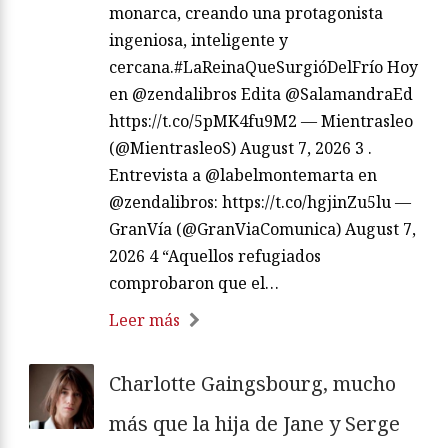
monarca, creando una protagonista
ingeniosa, inteligente y
cercana.#LaReinaQueSurgióDelFrío Hoy
en @zendalibros Edita @SalamandraEd
https://t.co/5pMK4fu9M2 — Mientrasleo
(@MientrasleoS) August 7, 2026 3 .
Entrevista a @labelmontemarta en
@zendalibros: https://t.co/hgjinZu5lu —
GranVía (@GranViaComunica) August 7,
2026 4 “Aquellos refugiados
comprobaron que el…
Leer más
Charlotte Gaingsbourg, mucho
más que la hija de Jane y Serge