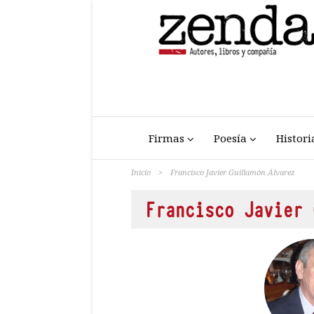
Firmas
Poesía
Histori
Inicio
>
Francisco Javier Guillamón Álvarez
Francisco Javier 