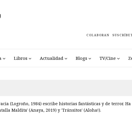
COLABORAN
SUSCRÍBE
a
Libros
Actualidad
Blogs
TV/Cine
Z
cia (Logroño, 1984) escribe historias fantásticas y de terror. Ha
talla Maldita' (Anaya, 2019) y 'Tránsitos' (Aloha!).