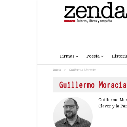
Firmas
Poesía
Histori
Inicio
>
Guillermo Moracia
Guillermo Moracia
Guillermo Mora
Claver y la Pan