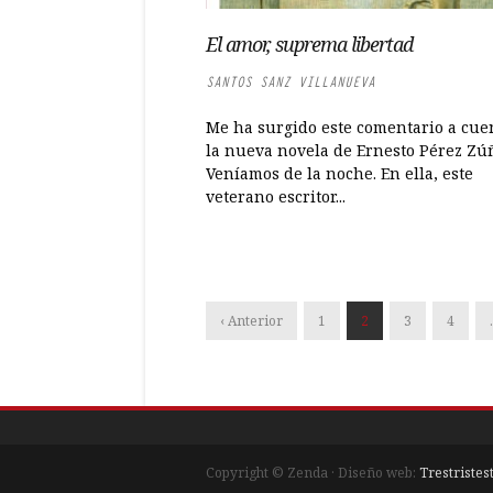
El amor, suprema libertad
SANTOS SANZ VILLANUEVA
Me ha surgido este comentario a cue
la nueva novela de Ernesto Pérez Zú
Veníamos de la noche. En ella, este
veterano escritor...
‹ Anterior
1
2
3
4
Copyright © Zenda · Diseño web:
Trestristes