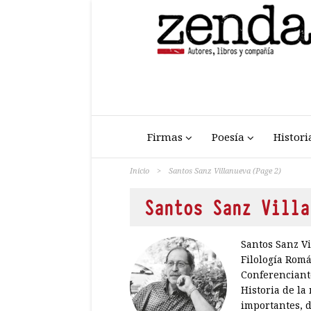
Firmas
Poesía
Histori
Inicio
>
Santos Sanz Villanueva
(Page 2)
Santos Sanz Villa
Santos Sanz Vi
Filología Romá
Conferenciante
Historia de la
importantes, d