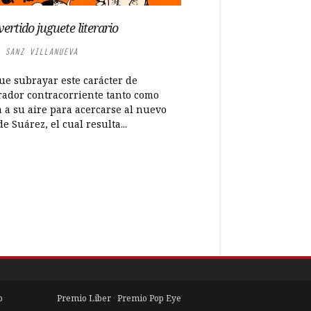
vertido juguete literario
 SANZ VILLANUEVA
ue subrayar este carácter de
rador contracorriente tanto como
a a su aire para acercarse al nuevo
de Suárez, el cual resulta...
b
Premio Liber
·
Premio Pop Eye