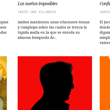
Los sueños imposibles
Confi
SANTOS SANZ VILLANUEVA
SANTOS
mpias
Ambos mantienen unas relaciones tensas
El Jar
asos
y complejas sobre las cuales se trenza la
donde
adas
tupida malla en la que se enreda su
digam
afanosa búsqueda de...
simpli
valores