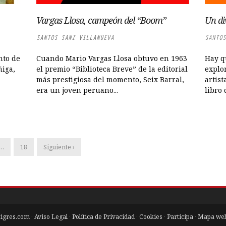
Vargas Llosa, campeón del “Boom”
Un di
SANTOS SANZ VILLANUEVA
SANTOS
nto de
Cuando Mario Vargas Llosa obtuvo en 1963
Hay q
ñiga,
el premio “Biblioteca Breve” de la editorial
explo
más prestigiosa del momento, Seix Barral,
artist
era un joven peruano...
libro 
…
18
Siguiente ›
tigres.com
·
Aviso Legal
·
Política de Privacidad
·
Cookies
·
Participa
·
Mapa we