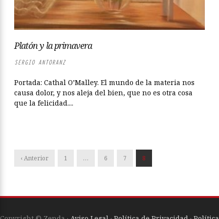
Platón y la primavera
SERGIO ANTORANZ
Portada: Cathal O’Malley. El mundo de la materia nos
causa dolor, y nos aleja del bien, que no es otra cosa
que la felicidad....
‹ Anterior
1
…
6
7
8
Copyright © Zenda ·
Aviso Legal
·
Política de Privacidad
·
Política