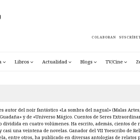
COLABORAN
SUSCRÍBE
a
Libros
Actualidad
Blogs
TV/Cine
Z
es autor del noir fantástico «La sombra del nagual» (Malas Artes,
 Guadaña» y de «Universo Mágico. Cuentos de Seres Extraordinar
co dividida en cuatro volúmenes. Ha escrito, además, cientos de r
y casi una veintena de novelas. Ganador del VII Yoescribo de Rel
la, entre otros, ha publicado en diversas antologías de relatos