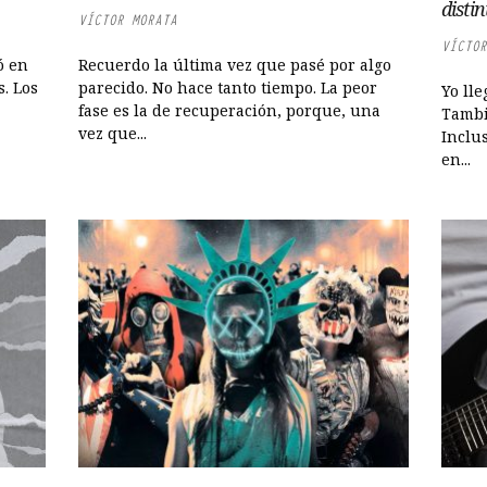
distin
VÍCTOR MORATA
VÍCTOR
ó en
Recuerdo la última vez que pasé por algo
s. Los
parecido. No hace tanto tiempo. La peor
Yo lle
fase es la de recuperación, porque, una
Tambié
vez que...
Inclu
en...