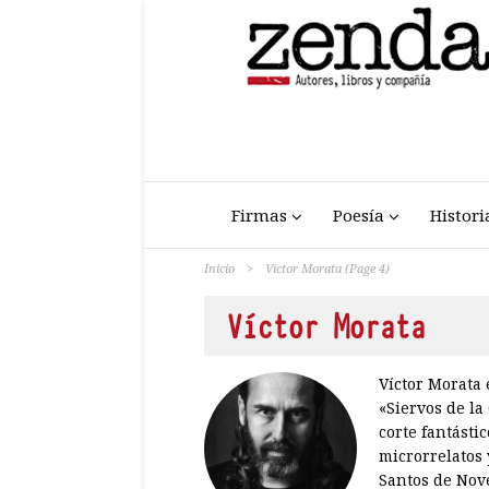
Firmas
Poesía
Histori
Inicio
>
Víctor Morata
(Page 4)
Víctor Morata
Víctor Morata 
«Siervos de la
corte fantásti
microrrelatos 
Santos de Nove