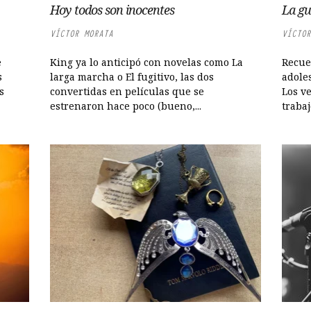
Hoy todos son inocentes
La gu
VÍCTOR MORATA
VÍCTOR
e
King ya lo anticipó con novelas como La
Recue
s
larga marcha o El fugitivo, las dos
adole
es
convertidas en películas que se
Los v
estrenaron hace poco (bueno,...
trabaj