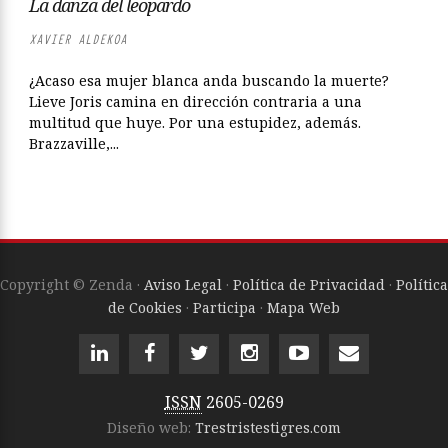
La danza del leopardo
XAVIER ALDEKOA
¿Acaso esa mujer blanca anda buscando la muerte?
Lieve Joris camina en dirección contraria a una
multitud que huye. Por una estupidez, además.
Brazzaville,...
Copyright © Zenda ·
Aviso Legal
·
Política de Privacidad
·
Política
de Cookies
·
Participa
·
Mapa Web
ISSN
2605-0269
Diseño web:
Trestristestigres.com