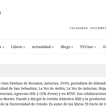
COLABORAN
SUSCRÍBE
a
Libros
Actualidad
Blogs
TV/Cine
Z
San Esteban de Bocamar, Asturias, 1959), periodista de dilata­da
idad de San Sebastián, La Voz de Avilés, La Voz de Asturias, Hoja
sturias), agencias (Efe y OTR-Press) y en RTVE. Sus colaboracion
 Nortes. Fundó y dirigió la revista Atlántica XXII y la producto
 de la Universidad de Oviedo. Es autor de los libros 'El Pacto de 