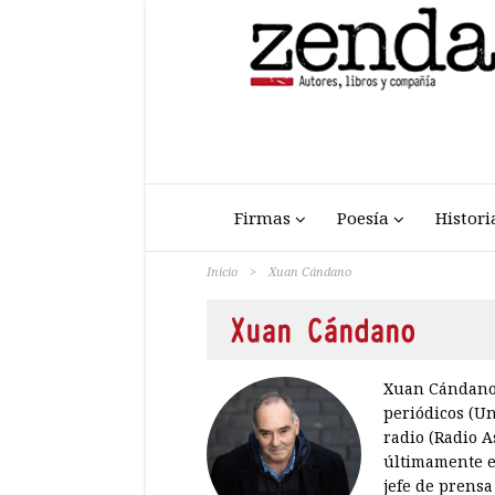
Firmas
Poesía
Histori
Inicio
>
Xuan Cándano
Xuan Cándano
Xuan Cándano (
periódicos (Un
radio (Radio A
últimamente en
jefe de prensa