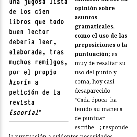
una jugosa lista
opinión sobre
de los cien
asuntos
libros que todo
gramaticales,
buen lector
como el uso de las
debería leer,
preposiciones o la
elaborada, tras
puntuación
; es
muchos remilgos,
muy de resaltar su
por el propio
uso del punto y
coma, hoy casi
Azorín a
desaparecido.
petición de la
“Cada época ha
revista
tenido su manera
Escorial
"
de puntuar —
escribe—; responde
la puntuación a evidentes necesidades