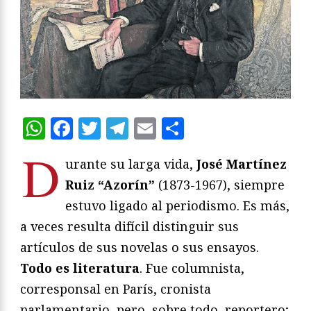
WhatsApp
Facebook
Twitter
Telegram
Email
Compartir
D
urante su larga vida,
José Martínez
Ruiz “Azorín”
(1873-1967), siempre
estuvo ligado al periodismo. Es más,
a veces resulta difícil distinguir sus
artículos de sus novelas o sus ensayos.
Todo es literatura
. Fue columnista,
corresponsal en París, cronista
parlamentario, pero, sobre todo, reportero;