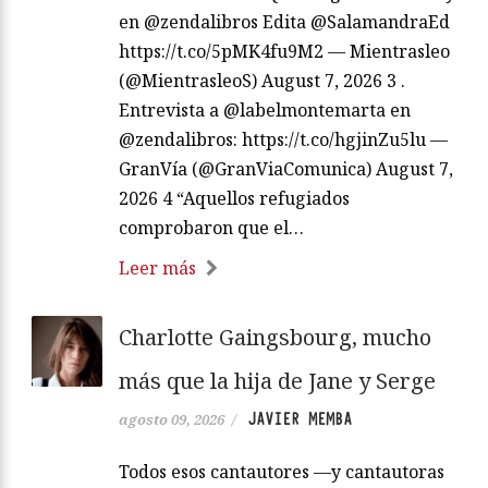
en @zendalibros Edita @SalamandraEd
https://t.co/5pMK4fu9M2 — Mientrasleo
(@MientrasleoS) August 7, 2026 3 .
Entrevista a @labelmontemarta en
@zendalibros: https://t.co/hgjinZu5lu —
GranVía (@GranViaComunica) August 7,
2026 4 “Aquellos refugiados
comprobaron que el…
Leer más
Charlotte Gaingsbourg, mucho
más que la hija de Jane y Serge
JAVIER MEMBA
agosto 09, 2026
/
Todos esos cantautores —y cantautoras