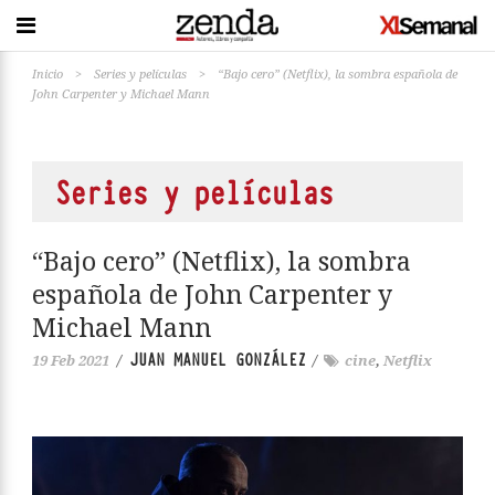
Inicio
>
Series y películas
>
“Bajo cero” (Netflix), la sombra española de
John Carpenter y Michael Mann
Series y películas
“Bajo cero” (Netflix), la sombra
española de John Carpenter y
Michael Mann
JUAN MANUEL GONZÁLEZ
19 Feb 2021
/
/
cine
,
Netflix