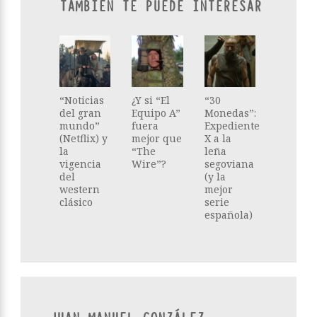
TAMBIÉN TE PUEDE INTERESAR
“Noticias
¿Y si “El
“30
del gran
Equipo A”
Monedas”:
mundo”
fuera
Expediente
(Netflix) y
mejor que
X a la
la
“The
leña
vigencia
Wire”?
segoviana
del
(y la
western
mejor
clásico
serie
española)