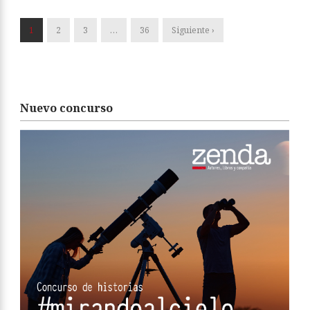
1
2
3
…
36
Siguiente ›
Nuevo concurso