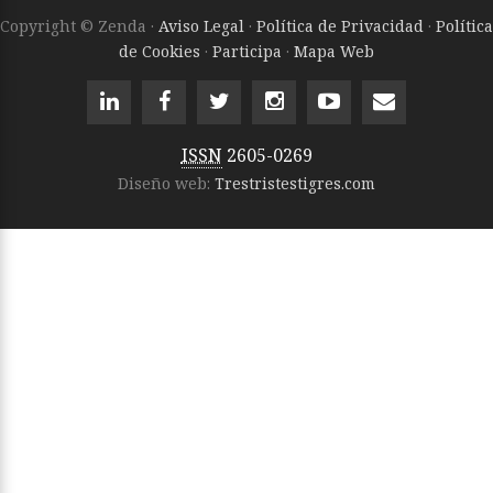
Copyright © Zenda ·
Aviso Legal
·
Política de Privacidad
·
Política
de Cookies
·
Participa
·
Mapa Web
ISSN
2605-0269
Diseño web:
Trestristestigres.com