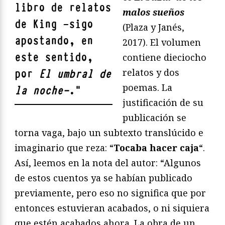
libro de relatos
malos sueños
de King —sigo
(Plaza y Janés,
apostando, en
2017). El volumen
este sentido,
contiene dieciocho
relatos y dos
por
El umbral de
poemas. La
la noche
—
.
"
justificación de su
publicación se
torna vaga, bajo un subtexto translúcido e
imaginario que reza: “
Tocaba hacer caja
“.
Así, leemos en la nota del autor: “Algunos
de estos cuentos ya se habían publicado
previamente, pero eso no significa que por
entonces estuvieran acabados, o ni siquiera
que estén acabados ahora. La obra de un