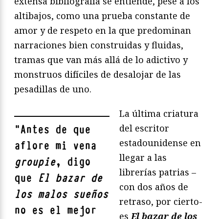
extensa bibliografía se entiende, pese a los
altibajos, como una prueba constante de
amor y de respeto en la que predominan
narraciones bien construidas y fluidas,
tramas que van más allá de lo adictivo y
monstruos difíciles de desalojar de las
pesadillas de uno.
La última criatura
del escritor
"
Antes de que
estadounidense en
aflore mi vena
llegar a las
groupie
, digo
librerías patrias –
que
El bazar de
con dos años de
los malos sueños
retraso, por cierto-
no es el mejor
es
El bazar de los