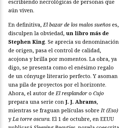
escribiendo necrológicas de personas que
aún viven.
En definitiva,
El bazar de los malos sueños
es,
disculpen la obviedad,
un libro más de
Stephen King
. Se aprecia su denominación
de origen, pasa el control de calidad,
acojona y brilla por momentos. La obra, ya
digo, se presenta como el enésimo regalo
de un cónyuge literario perfecto. Y asoman
una pila de proyectos por el horizonte.
Ahora, el autor de
El resplandor
o
Cujo
prepara una serie con
J. J. Abrams
,
mientras se fraguan películas sobre
It (Eso)
y
La torre oscura
. El 1 de octubre, en EEUU
publicará
Sleeping Beauties
, novela coescrita