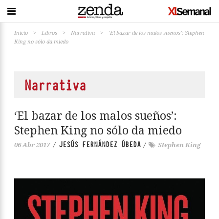
Inicio
>
Libros
>
Narrativa
>
‘El bazar de los malos sueños’: Stephen
King no sólo da miedo
Narrativa
‘El bazar de los malos sueños’:
Stephen King no sólo da miedo
JESÚS FERNÁNDEZ ÚBEDA
06 Abr 2017
/
/
Stephen King