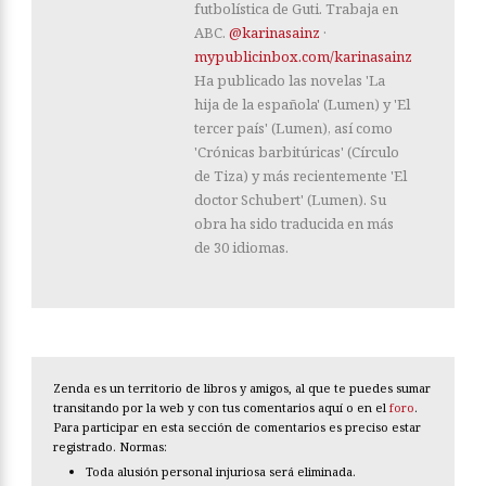
futbolística de Guti. Trabaja en
ABC.
@karinasainz
·
mypublicinbox.com/karinasainz
Ha publicado las novelas 'La
hija de la española' (Lumen) y 'El
tercer país' (Lumen), así como
'Crónicas barbitúricas' (Círculo
de Tiza) y más recientemente 'El
doctor Schubert' (Lumen). Su
obra ha sido traducida en más
de 30 idiomas.
Zenda es un territorio de libros y amigos, al que te puedes sumar
transitando por la web y con tus comentarios aquí o en el
foro
.
Para participar en esta sección de comentarios es preciso estar
registrado. Normas:
Toda alusión personal injuriosa será eliminada.