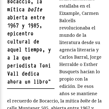
Bocaccio, la
estallaba en el
mítica
boîte
Eixample, Carmen
abierta entre
Balcells
1967 y 1985,
revolucionaba el
epicentro
mundo de la
cultural de
literatura desde su
aquel tiempo, y
agencia literaria y
Carlos Barral, Jorge
a la que
Herralde o Esther
periodista Toni
Busquets hacían lo
Vall dedica
propio con la
ahora un libro
"
edición. De esos
años se mantiene
el recuerdo de Bocaccio, la mítica
boîte
de la
calle Muntaner 505, abierta entre 1967 y