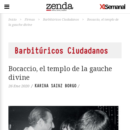
Inicio
>
Firmas
>
Barbitúricos Ciudadanos
>
Bocaccio, el templo de
la gauche divine
Barbitúricos Ciudadanos
Bocaccio, el templo de la gauche
divine
KARINA SAINZ BORGO
26 Ene 2020
/
/