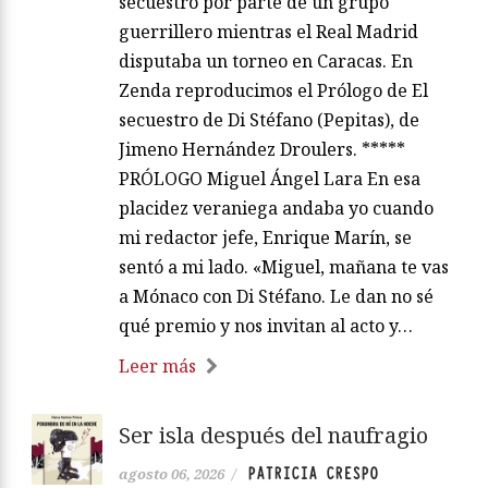
secuestro por parte de un grupo
guerrillero mientras el Real Madrid
disputaba un torneo en Caracas. En
Zenda reproducimos el Prólogo de El
secuestro de Di Stéfano (Pepitas), de
Jimeno Hernández Droulers. *****
PRÓLOGO Miguel Ángel Lara En esa
placidez veraniega andaba yo cuando
mi redactor jefe, Enrique Marín, se
sentó a mi lado. «Miguel, mañana te vas
a Mónaco con Di Stéfano. Le dan no sé
qué premio y nos invitan al acto y…
Leer más
Ser isla después del naufragio
PATRICIA CRESPO
agosto 06, 2026
/