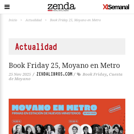
Inicio
>
Actualidad
>
Book Friday 25, Moyano en Metro
Actualidad
Book Friday 25, Moyano en Metro
ZENDALIBROS.COM
25 Nov 2025
/
/
Book Friday
,
Cuesta
de Moyano