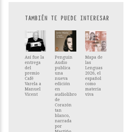
TAMBIÉN TE PUEDE INTERESAR
Así fue la
Penguin
Mapa de
entrega
Audio
las
del
publica
Lenguas
premio
una
2026, el
Café
nueva
español
Varela a
edición
como
Manuel
en
materia
Vicent
audiolibro
viva
de
Corazón
tan
blanco,
narrada
por
Martiño