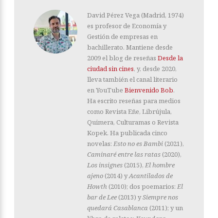
David Pérez Vega (Madrid, 1974)
es profesor de Economía y
Gestión de empresas en
bachillerato. Mantiene desde
2009 el blog de reseñas
Desde la
ciudad sin cines
, y, desde 2020,
lleva también el canal literario
en YouTube
Bienvenido Bob
.
Ha escrito reseñas para medios
como Revista Eñe, Librújula,
Quimera, Culturamas o Revista
Kopek. Ha publicada cinco
novelas:
Esto no es Bambi
(2021),
Caminaré entre las ratas
(2020),
Los insignes
(2015),
El hombre
ajeno
(2014) y
Acantilados de
Howth
(2010); dos poemarios:
El
bar de Lee
(2013) y
Siempre nos
quedará Casablanca
(2011); y un