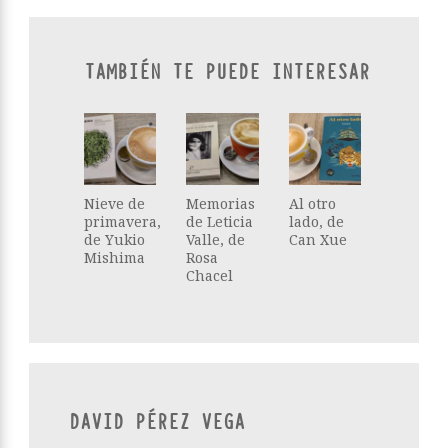
TAMBIÉN TE PUEDE INTERESAR
Nieve de
Memorias
Al otro
primavera,
de Leticia
lado, de
de Yukio
Valle, de
Can Xue
Mishima
Rosa
Chacel
DAVID PÉREZ VEGA