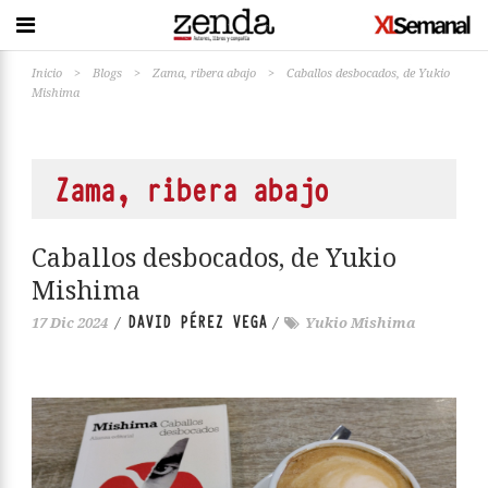
Inicio
>
Blogs
>
Zama, ribera abajo
>
Caballos desbocados, de Yukio
Mishima
Zama, ribera abajo
Caballos desbocados, de Yukio
Mishima
DAVID PÉREZ VEGA
17 Dic 2024
/
/
Yukio Mishima