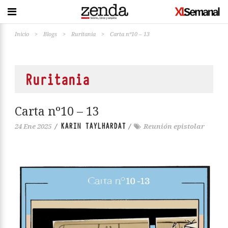
Inicio
>
Blogs
>
Ruritania
>
Carta nº10 – 13
Ruritania
Carta nº10 – 13
KARIN TAYLHARDAT
24 Ene 2025
/
/
Reunión epistolar