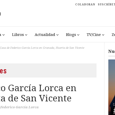
COLABORAN
SUSCRÍBE
a
Libros
Actualidad
Blogs
TV/Cine
Z
Casa de Federico García Lorca en Granada, Huerta de San Vicente
Nu
es
co García Lorca en
a de San Vicente
Federico García Lorca