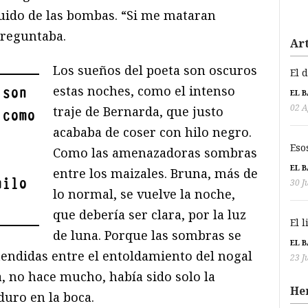
 ruido de las bombas. “Si me mataran
preguntaba.
Art
Los sueños del poeta son oscuros
El 
estas noches, como el intenso
 son
EL 
02 A
traje de Bernarda, que justo
 como
acababa de coser con hilo negro.
Eso
Como las amenazadoras sombras
EL 
entre los maizales. Bruna, más de
hilo
30 J
lo normal, se vuelve la noche,
que debería ser clara, por la luz
El 
de luna. Porque las sombras se
EL 
ndidas entre el entoldamiento del nogal
23 J
a, no hace mucho, había sido solo la
He
uro en la boca.