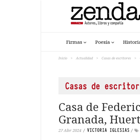
Firmas
Poesía
Histori
Inicio
>
Actualidad
>
Casas de escritores
>
Casas de escritor
Casa de Federi
Granada, Huert
VICTORIA IGLESIAS
27 Abr 2024
/
/