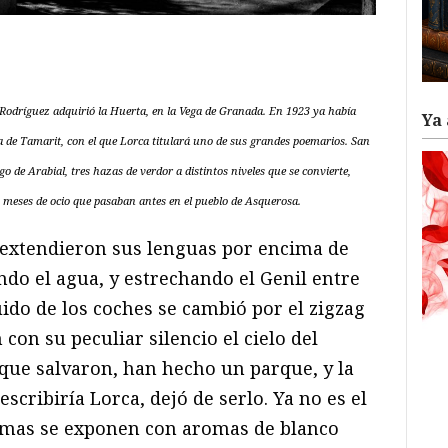
ram
il
ompartir
 Rodríguez adquirió la Huerta, en la Vega de Granada. En 1923 ya había
Ya 
 de Tamarit, con el que Lorca titulará uno de sus grandes poemarios. San
o de Arabial, tres hazas de verdor a distintos niveles que se convierte,
, meses de ocio que pasaban antes en el pueblo de Asquerosa.
 extendieron sus lenguas por encima de
ndo el agua, y estrechando el Genil entre
uido de los coches se cambió por el zigzag
con su peculiar silencio el cielo del
 que salvaron, han hecho un parque, y la
escribiría Lorca, dejó de serlo. Ya no es el
damas se exponen con aromas de blanco