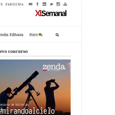
TE
PARTICIPA
enda-Edhasa
Foro
evo concurso