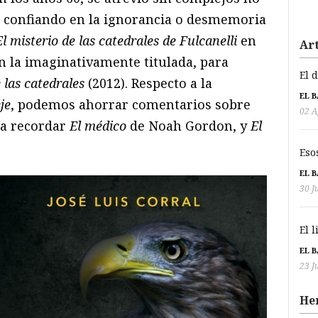
, confiando en la ignorancia o desmemoria
El misterio de las catedrales de Fulcanelli
en
Art
en la imaginativamente titulada, para
El 
 las catedrales
(2012). Respecto a la
EL 
je
, podemos ahorrar comentarios sobre
02 A
ta recordar
El médico
de Noah Gordon, y
El
Eso
EL 
30 J
El 
EL 
23 J
He