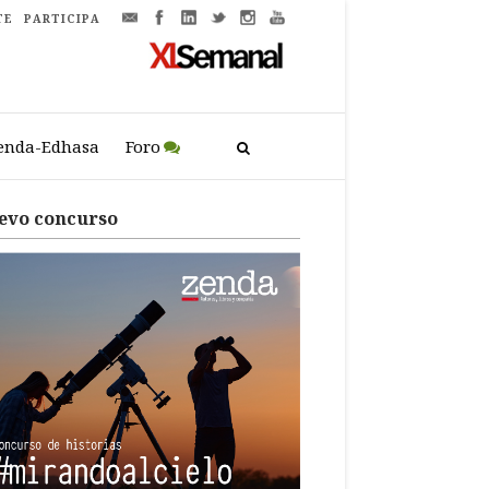
TE
PARTICIPA
enda-Edhasa
Foro
evo concurso