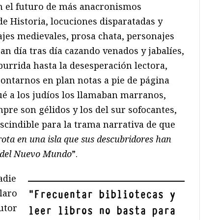
en el futuro de más anacronismos
e Historia, locuciones disparatadas y
jes medievales, prosa chata, personajes
an día tras día cazando venados y jabalíes,
urrida hasta la desesperación lectora,
contarnos en plan notas a pie de página
ué a los judíos los llamaban marranos,
mpre son gélidos y los del sur sofocantes,
scindible para la trama narrativa de que
rota en una isla que sus descubridores han
s del Nuevo Mundo
”.
adie
laro
"
Frecuentar bibliotecas y
utor
leer libros no basta para