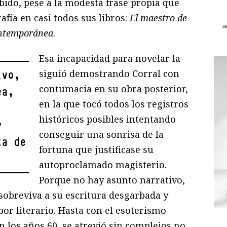
bido, pese a la modesta frase propia que
afía en casi todos sus libros:
El maestro de
contemporánea
.
Esa incapacidad para novelar la
siguió demostrando Corral con
ivo,
contumacia en su obra posterior,
ea,
en la que tocó todos los registros
históricos posibles intentando
y
conseguir una sonrisa de la
ta de
fortuna que justificase su
autoproclamado magisterio.
Porque no hay asunto narrativo,
sobreviva a su escritura desgarbada y
bor literario. Hasta con el esoterismo
n los años 60, se atrevió sin complejos no