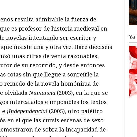
ram
il
ompartir
 menos resulta admirable la fuerza de
 que es profesor de historia medieval en
Ya 
e novelas intentando ser escritor y
nque insiste una y otra vez. Hace dieciséis
anzó unas cifras de venta razonables,
autor de su recorrido, y desde entonces
s cotas sin que llegue a sonreírle la
to remedo de la novela homónima de
te olvidada
Numancia
(2003), en la que se
ogos intercalados e imposibles los textos
, e
¡Independencia!
(2005), otro patético
s en el que las cursis escenas de sexo
demostraron de sobra la incapacidad de