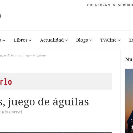
COLABORAN
SUSCRÍBE
a
Libros
Actualidad
Blogs
TV/Cine
Z
aspa de tronos, juego de águilas
Nu
rlo
, juego de águilas
 Luis Corral