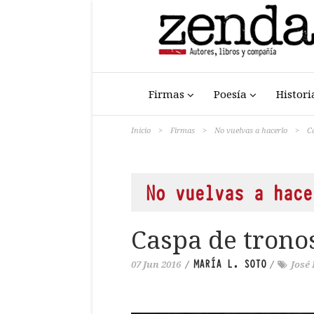
Firmas
Poesía
Histori
Inicio
>
Firmas
>
No vuelvas a hacerlo
>
C
No vuelvas a hace
Caspa de tronos
MARÍA L. SOTO
07 Jun 2016
/
/
José