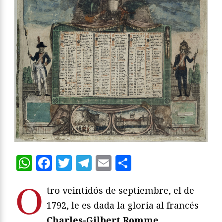
WhatsApp
Facebook
Twitter
Telegram
Email
Compartir
O
tro veintidós de septiembre, el de
1792, le es dada la gloria al francés
Charles-Gilbert Romme
.