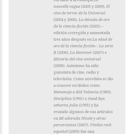
nouvelle vague
(2003 y 2009),
El
cine de terror de la Universal
(2004 y 2006),
La década de oro
de la ciencia-ficción
(2005) –
edición corregida y aumentada
tres años después en
La edad de
oro de la ciencia ficción–
,
La serie
B
(2006),
La Hammer
(2007) e
Historia del cine universal
(2008). Asimismo ha sido
guionista de cine, radio y
televisión. Como novelista se dio
a conocer en títulos como
Homenaje a Kid Valencia
(1989),
Disciplina
(1991) o
Good-bye,
señorita Julia
(1993) y ha
reunido algunos de sus artículos
en
Mi adorada Nicole y otras
perversiones
(2007).
Vinilos rock
español
(2009) fue una