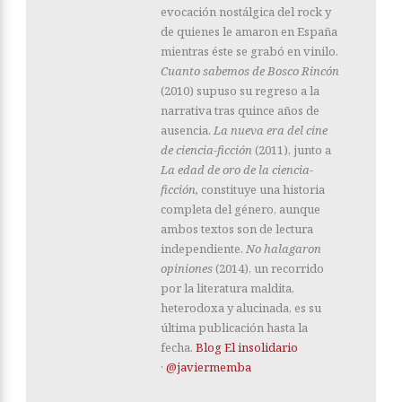
evocación nostálgica del rock y
de quienes le amaron en España
mientras éste se grabó en vinilo.
Cuanto sabemos de Bosco Rincón
(2010) supuso su regreso a la
narrativa tras quince años de
ausencia.
La nueva era del cine
de ciencia-ficción
(2011), junto a
La edad de oro de la ciencia-
ficción,
constituye una historia
completa del género, aunque
ambos textos son de lectura
independiente.
No halagaron
opiniones
(2014), un recorrido
por la literatura maldita,
heterodoxa y alucinada, es su
última publicación hasta la
fecha.
Blog El insolidario
·
@javiermemba