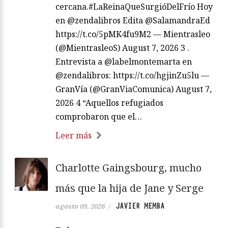
cercana.#LaReinaQueSurgióDelFrío Hoy
en @zendalibros Edita @SalamandraEd
https://t.co/5pMK4fu9M2 — Mientrasleo
(@MientrasleoS) August 7, 2026 3 .
Entrevista a @labelmontemarta en
@zendalibros: https://t.co/hgjinZu5lu —
GranVía (@GranViaComunica) August 7,
2026 4 “Aquellos refugiados
comprobaron que el…
Leer más
Charlotte Gaingsbourg, mucho
más que la hija de Jane y Serge
JAVIER MEMBA
agosto 09, 2026
/