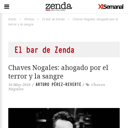
Inicio
>
Firmas
>
El bar de Zenda
>
Chaves Nogales: ahogado por el
terror y la sangre
El bar de Zenda
Chaves Nogales: ahogado por el
terror y la sangre
ARTURO PÉREZ-REVERTE
16 May 2016
/
/
Chaves
Nogales