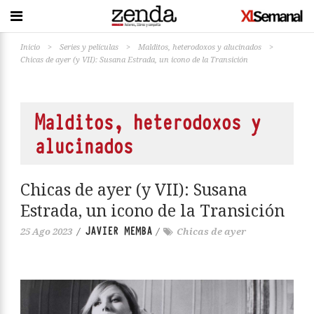
Inicio
>
Series y películas
>
Malditos, heterodoxos y alucinados
>
Chicas de ayer (y VII): Susana Estrada, un icono de la Transición
Malditos, heterodoxos y
alucinados
Chicas de ayer (y VII): Susana
Estrada, un icono de la Transición
JAVIER MEMBA
25 Ago 2023
/
/
Chicas de ayer