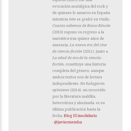
evocación nostálgica del rock y
de quienes le amaron en España
mientras éste se grabó en vinilo.
Cuanto sabemos de Bosco Rincón
(2010) supuso su regreso a la
narrativa tras quince años de
ausencia.
La nueva era del cine
de ciencia-ficción
(2011), junto a
La edad de oro de la ciencia-
ficción,
constituye una historia
completa del género, aunque
ambos textos son de lectura
independiente.
No halagaron
opiniones
(2014), un recorrido
por la literatura maldita,
heterodoxa y alucinada, es su
última publicación hasta la
fecha.
Blog El insolidario
·
@javiermemba