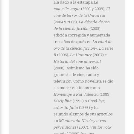
Ha dado a la estampa
La
nouvelle vague
(2003 y 2009),
El
cine de terror de la Universal
(2004 y 2006),
La década de oro
de la ciencia-ficción
(2005) –
edición corregida y aumentada
tres años después en
La edad de
oro de la ciencia ficción–
,
La serie
B
(2006),
La Hammer
(2007) e
Historia del cine universal
(2008). Asimismo ha sido
guionista de cine, radio y
televisión. Como novelista se dio
a conocer en títulos como
Homenaje a Kid Valencia
(1989),
Disciplina
(1991) o
Good-bye,
señorita Julia
(1993) y ha
reunido algunos de sus artículos
en
Mi adorada Nicole y otras
perversiones
(2007).
Vinilos rock
español
(2009) fue una