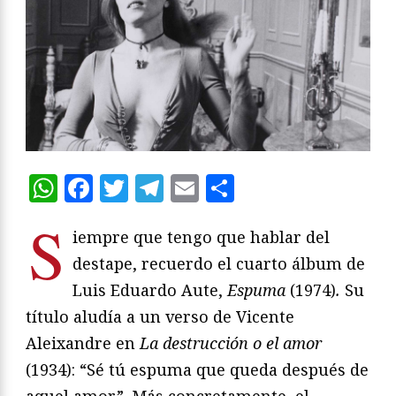
WhatsApp
Facebook
Twitter
Telegram
Email
Compartir
S
iempre que tengo que hablar del
destape, recuerdo el cuarto álbum de
Luis Eduardo Aute,
Espuma
(1974)
.
Su
título aludía a un verso de Vicente
Aleixandre en
La destrucción o el amor
(1934): “Sé tú espuma que queda después de
aquel amor”. Más concretamente, el