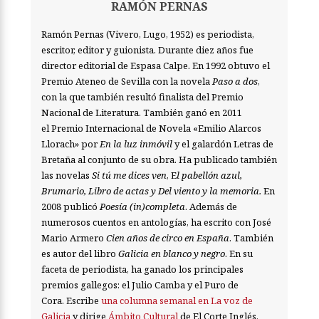
RAMÓN PERNAS
Ramón Pernas (Vivero, Lugo, 1952) es periodista,
escritor, editor y guionista. Durante diez años fue
director editorial de Espasa Calpe. En 1992 obtuvo el
Premio Ateneo de Sevilla con la novela
Paso a dos
,
con la que también resultó finalista del Premio
Nacional de Literatura. También ganó en 2011
el Premio Internacional de Novela «Emilio Alarcos
Llorach» por
En la luz inmóvil
y el galardón Letras de
Bretaña al conjunto de su obra. Ha publicado también
las novelas
Si tú me dices ven
, E
l pabellón azul,
Brumario, Libro de actas y Del viento y la memoria.
En
2008 publicó
Poesía (in)completa
. Además de
numerosos cuentos en antologías, ha escrito con José
Mario Armero
Cien años de circo en España
. También
es autor del libro
Galicia en blanco y negro
. En su
faceta de periodista, ha ganado los principales
premios gallegos: el Julio Camba y el Puro de
Cora. Escribe
una columna semanal en La voz de
Galicia
y dirige
Ámbito Cultural
de El Corte Inglés.