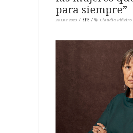
para siempre”
EFE
24 Ene 2023
/
/
Claudia Piñeiro