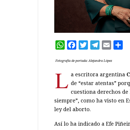
WhatsApp
Facebook
Twitter
Teleg
Ema
C
Fotografía de portada: Alejandra López
L
a escritora argentina
C
de “estar atentas” por
cuestiona derechos de 
siempre”, como ha visto en E
ley del aborto.
Así lo ha indicado a Efe Piñei