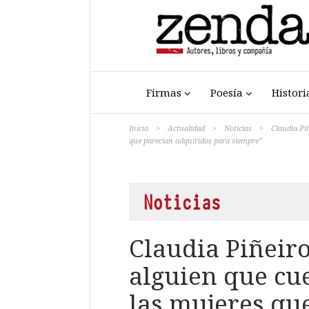
Firmas
Poesía
Histori
Inicio
>
Actualidad
>
Noticias
>
Claudia Pi
que parecían adquiridos para siempre”
Noticias
Claudia Piñeiro
alguien que cu
las mujeres qu