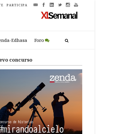
TE
PARTICIPA
enda-Edhasa
Foro
evo concurso