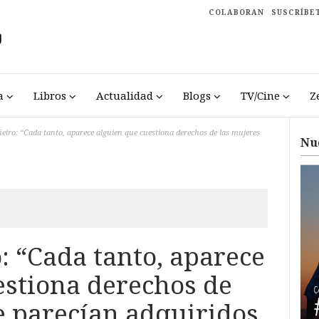
COLABORAN
SUSCRÍBE
a
Libros
Actualidad
Blogs
TV/Cine
Z
ñeiro: “Cada tanto, aparece alguien que cuestiona derechos de las mujeres
Nu
: “Cada tanto, aparece
estiona derechos de
e parecían adquiridos