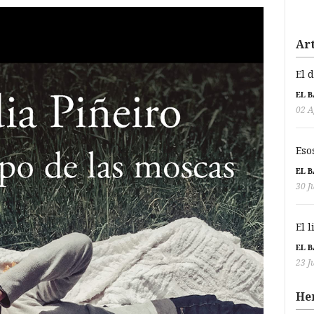
Art
El 
EL 
02 A
Eso
EL 
30 J
El 
EL 
23 J
He