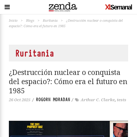
Inicio
>
Blogs
>
Ruritania
>
¿Destrucción nuclear o conquista del
espacio?: Cómo era el futuro en 1985
Ruritania
¿Destrucción nuclear o conquista
del espacio?: Cómo era el futuro en
1985
ROGORN MORADAN
26 Oct 2025
/
/
Arthur C. Clarke
,
tests