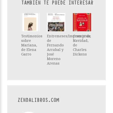
TAMBIÉN TE PUEDE INTERESAR
Testimonios
Entremeses/Impromptus,
Cuento de
sobre
de
Navidad,
Mariana,
Fernando
de
de Elena
Arrabal y
Charles
Garro
José
Dickens
Moreno
Arenas
ZENDALIBROS.COM