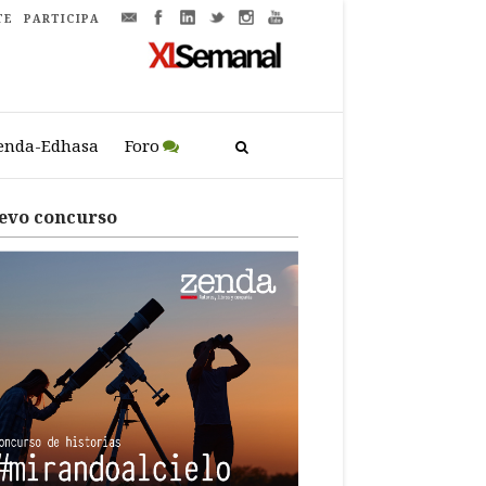
TE
PARTICIPA
enda-Edhasa
Foro
evo concurso