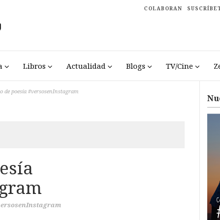
COLABORAN
SUSCRÍBE
a
Libros
Actualidad
Blogs
TV/Cine
Z
o de poesía #versosenInstagram
Nu
esía
agram
versosenInstagram