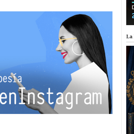
La 
ram
il
ompartir