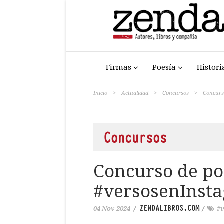
Firmas
Poesía
Histori
Inicio
>
Actualidad
>
Concursos
>
Concurs
Concursos
Concurso de po
#versosenInst
ZENDALIBROS.COM
04 Nov 2024
/
/
#