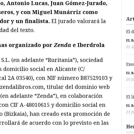
, Antonio Lucas, Juan Gómez-Jurado,
seros, y con Miguel Munárriz como
Art
dor y un finalista.
El jurado valorará la
idad del texto.
El 
EL 
mas organizado por
Zenda
e Iberdrola
02 A
S.L. (en adelante “Ruritania”), sociedad
Eso
 domicilio social en Alicante (C/
EL 
ocal 2A 03540), con NIF número B87529103 y
30 J
zendalibros.com, titular del dominio web
(en adelante “Zenda”), en colaboración
El 
 con CIF A-48010615 y domicilio social en
EL 
23 J
ao (Bizkaia), han creado esta promoción de
rrollará de acuerdo con lo previsto en las
He