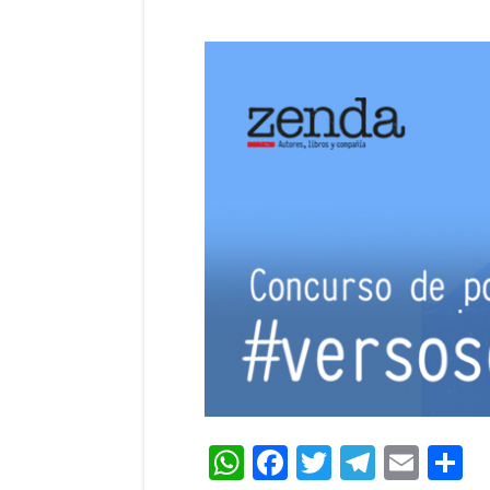
WhatsApp
Facebook
Twitter
Teleg
Ema
C