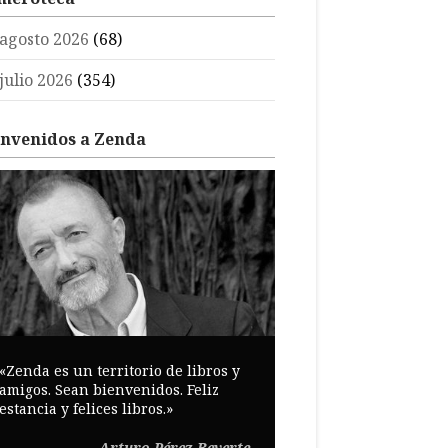
agosto 2026
(68)
julio 2026
(354)
envenidos a Zenda
«Zenda es un territorio de libros y
amigos. Sean bienvenidos. Feliz
estancia y felices libros.»
Arturo Pérez-Reverte