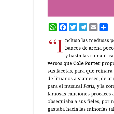
WhatsApp
Facebook
Twitter
Teleg
Ema
C
“I
ncluso las medusas pe
bancos de arena poco
y hasta las romántica
versos que
Cole Porter
propu
sus facetas, para que reinara 
de lituanos a siameses, de ar
para el musical
Paris
, y la c
famosas canciones procaces a
obsequiaba a sus fieles, por n
gastaba hacia las minorías (a