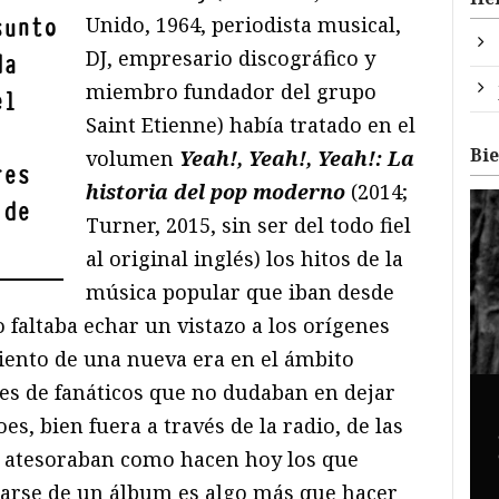
Unido, 1964, periodista musical,
sunto
DJ, empresario discográfico y
da
miembro fundador del grupo
el
Saint Etienne) había tratado en el
Bi
volumen
Yeah!, Yeah!, Yeah!: La
res
historia del pop moderno
(2014;
 de
Turner, 2015, sin ser del todo fiel
al original inglés) los hitos de la
música popular que iban desde
o faltaba echar un vistazo a los orígenes
iento de una nueva era en el ámbito
es de fanáticos que no dudaban en dejar
es, bien fuera a través de la radio, de las
e atesoraban como hacen hoy los que
iarse de un álbum es algo más que hacer