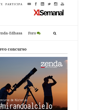
TE
PARTICIPA
enda-Edhasa
Foro
evo concurso