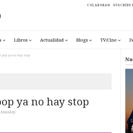
COLABORAN
SUSCRÍBE
a
Libros
Actualidad
Blogs
TV/Cine
Z
 pop ya no hay stop
Nu
op ya no hay stop
 Stanley