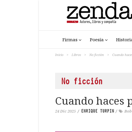
Firmas
Poesía
Histori
Inicio
>
Libros
>
No ficción
>
Cuando haces
No ficción
Cuando haces p
ENRIQUE TURPIN
24 Dic 2025
/
/
Bob