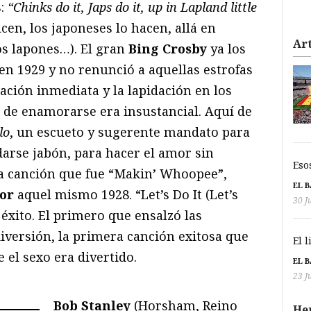
s:
“Chinks do it, Japs do it, up in Lapland little
cen, los japoneses lo hacen, allá en
Art
s lapones…). El gran
Bing Crosby
ya los
en 1929 y no renunció a aquellas estrofas
ación inmediata y la lapidación en los
 de enamorarse era insustancial. Aquí de
lo
, un escueto y sugerente mandato para
darse jabón, para hacer el amor sin
Eso
la canción que fue “Makin’ Whoopee”,
EL 
or
aquel mismo 1928. “Let’s Do It (Let’s
30 J
 éxito. El primero que ensalzó las
iversión, la primera canción exitosa que
El 
el sexo era divertido.
EL 
23 J
Bob Stanley
(Horsham, Reino
He