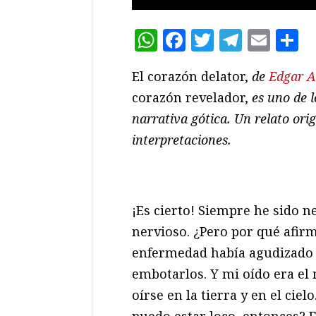
WhatsApp
Facebook
Twitter
Teleg
Ema
C
El corazón delator,
de
Edgar A
corazón revelador,
es uno de l
narrativa gótica. Un relato orig
interpretaciones.
¡Es cierto! Siempre he sido 
nervioso. ¿Pero por qué afir
enfermedad había agudizado m
embotarlos. Y mi oído era el
oírse en la tierra y en el cie
puedo estar loco, entonces?