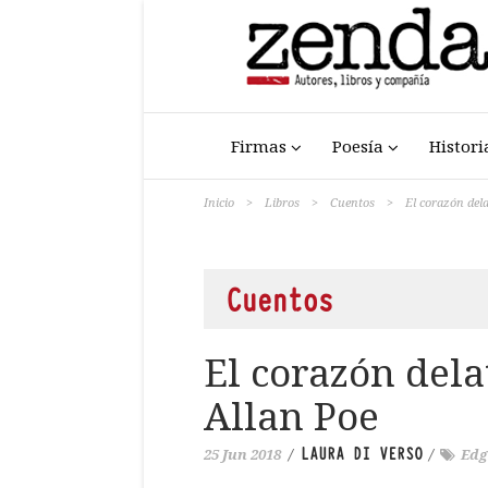
Firmas
Poesía
Histori
Inicio
>
Libros
>
Cuentos
>
El corazón dela
Cuentos
El corazón dela
Allan Poe
LAURA DI VERSO
25 Jun 2018
/
/
Edg