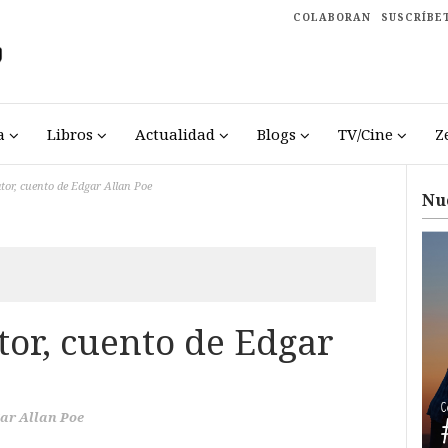
COLABORAN
SUSCRÍBE
a
Libros
Actualidad
Blogs
TV/Cine
Z
tor, cuento de Edgar Allan Poe
Nu
tor, cuento de Edgar
ar Allan Poe