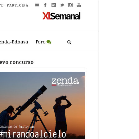
TE
PARTICIPA
enda-Edhasa
Foro
evo concurso