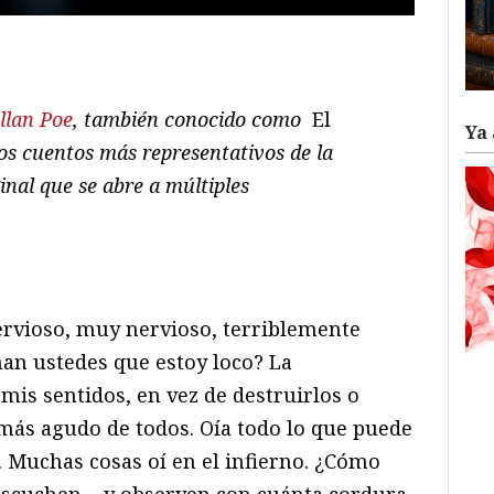
ram
il
ompartir
llan Poe
, también conocido como
El
Ya 
os cuentos más representativos de la
inal que se abre a múltiples
nervioso, muy nervioso, terriblemente
man ustedes que estoy loco? La
is sentidos, en vez de destruirlos o
 más agudo de todos. Oía todo lo que puede
lo. Muchas cosas oí en el infierno. ¿Cómo
 Escuchen… y observen con cuánta cordura,