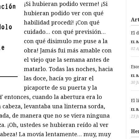
¡Si hubieran podido verme! ¡Si
ación
hubieran podido ver con qué
Art
habilidad procedí! ¡Con qué
dolo
cuidado… con qué previsión…
El 
con qué disimulo me puse a la
EL 
le
02 A
obra! Jamás fui más amable con
el viejo que la semana antes de
Eso
matarlo. Todas las noches, hacia
EL 
las doce, hacía yo girar el
30 J
picaporte de su puerta y la
Y entonces, cuando la abertura era lo
El 
 cabeza, levantaba una linterna sorda,
EL 
ada, de manera que no se viera ninguna
23 J
eza. ¡Oh, ustedes se hubieran reído al ver
He
cabeza! La movía lentamente… muy, muy