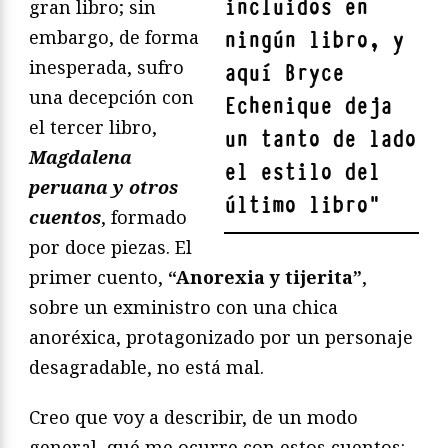
incluidos en
gran libro; sin
embargo, de forma
ningún libro, y
inesperada, sufro
aquí Bryce
una decepción con
Echenique deja
el tercer libro,
un tanto de lado
Magdalena
el estilo del
peruana
y otros
último libro
"
cuentos
, formado
por doce piezas. El
primer cuento,
“Anorexia y tijerita”
,
sobre un exministro con una chica
anoréxica, protagonizado por un personaje
desagradable, no está mal.
Creo que voy a describir, de un modo
general, qué me ocurre con estos cuentos: