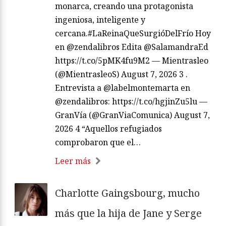
monarca, creando una protagonista
ingeniosa, inteligente y
cercana.#LaReinaQueSurgióDelFrío Hoy
en @zendalibros Edita @SalamandraEd
https://t.co/5pMK4fu9M2 — Mientrasleo
(@MientrasleoS) August 7, 2026 3 .
Entrevista a @labelmontemarta en
@zendalibros: https://t.co/hgjinZu5lu —
GranVía (@GranViaComunica) August 7,
2026 4 “Aquellos refugiados
comprobaron que el…
Leer más
Charlotte Gaingsbourg, mucho
más que la hija de Jane y Serge