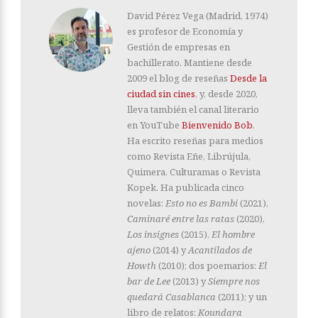
David Pérez Vega (Madrid, 1974)
es profesor de Economía y
Gestión de empresas en
bachillerato. Mantiene desde
2009 el blog de reseñas
Desde la
ciudad sin cines
, y, desde 2020,
lleva también el canal literario
en YouTube
Bienvenido Bob
.
Ha escrito reseñas para medios
como Revista Eñe, Librújula,
Quimera, Culturamas o Revista
Kopek. Ha publicada cinco
novelas:
Esto no es Bambi
(2021),
Caminaré entre las ratas
(2020),
Los insignes
(2015),
El hombre
ajeno
(2014) y
Acantilados de
Howth
(2010); dos poemarios:
El
bar de Lee
(2013) y
Siempre nos
quedará Casablanca
(2011); y un
libro de relatos:
Koundara