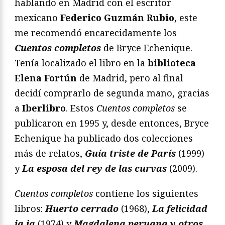
hablando en Madrid con el escritor
mexicano
Federico Guzmán Rubio
, este
me recomendó encarecidamente los
Cuentos completos
de Bryce Echenique.
Tenía localizado el libro en la
biblioteca
Elena Fortún
de Madrid, pero al final
decidí comprarlo de segunda mano, gracias
a
Iberlibro
. Estos
Cuentos completos
se
publicaron en 1995 y, desde entonces, Bryce
Echenique ha publicado dos colecciones
más de relatos,
Guía triste de París
(1999)
y
La esposa del rey de las curvas
(2009).
Cuentos completos
contiene los siguientes
libros:
Huerto cerrado
(1968),
La felicidad
ja ja
(1974) y
Magdalena peruana y otros