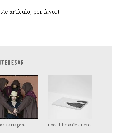
ste artículo, por favor)
ram
il
ompartir
NTERESAR
lor Cartagena
Doce libros de enero