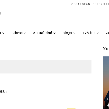
COLABORAN
SUSCRÍBE
a
Libros
Actualidad
Blogs
TV/Cine
Z
Nu
OBA
/