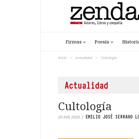
Firmas
Poesía
Histori
Inicio
>
Actualidad
>
Cultología
Actualidad
Cultología
EMILIO JOSÉ SERRANO L
20 Feb 2026
/