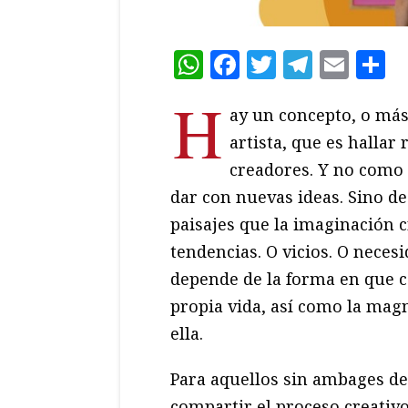
WhatsApp
Facebook
Twitter
Teleg
Ema
C
H
ay un concepto, o más
artista, que es hallar
creadores. Y no como
dar con nuevas ideas. Sino de
paisajes que la imaginación c
tendencias. O vicios. O neces
depende de la forma en que c
propia vida, así como la magn
ella.
Para aquellos sin ambages de
compartir el proceso creativ