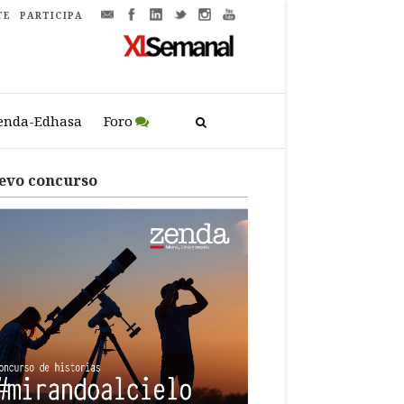
TE
PARTICIPA
enda-Edhasa
Foro
evo concurso