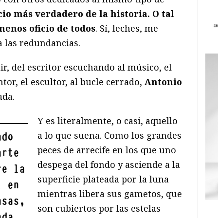
cio más verdadero de la historia. O tal
 menos oficio de todos
. Sí, leches, me
a las redundancias.
ir, del escritor escuchando al músico, el
tor, el escultor, al bucle cerrado,
Antonio
ada.
Y es literalmente, o casi, aquello
a lo que suena. Como los grandes
ado
peces de arrecife en los que uno
arte
despega del fondo y asciende a la
re la
superficie plateada por la luna
, en
mientras libera sus gametos, que
asas,
son cubiertos por las estelas
ada