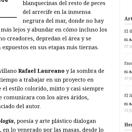
blanquecinas del resto de peces
del arrecife en la inmensa
Art
negrura del mar, donde no hay
ir más lejos y abundar en cómo incluso los
El 
 no creadores, depredan el área y se
EL 
02 A
 expuestos en sus etapas más tiernas.
Eso
villano
Rafael Laureano
y la sombra de
EL 
30 J
tiempo a trabajar en un proyecto en
el estilo colorido, mixto y casi siempre
El 
se comunicara con los aires áridos,
EL 
ciado del autor.
23 J
logía
, poesía y arte plástico dialogan
He
o, en lo venerado por las masas, desde lo