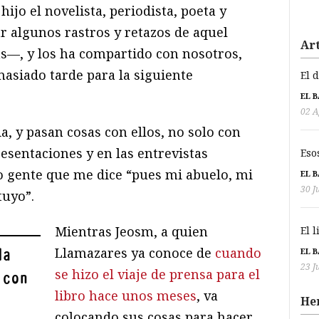
ijo el novelista, periodista, poeta y
r algunos rastros y retazos de aquel
Art
—, y los ha compartido con nosotros,
asiado tarde para la siguiente
El 
EL 
02 A
a, y pasan cosas con ellos, no solo con
resentaciones y en las entrevistas
Eso
gente que me dice “pues mi abuelo, mi
EL 
30 J
tuyo”.
Mientras Jeosm, a quien
El 
Llamazares ya conoce de
cuando
da
EL 
23 J
se hizo el viaje de prensa para el
 con
libro hace unos meses
, va
He
colocando sus cosas para hacer