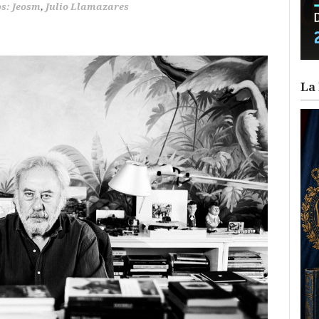
os: Jeosm
,
Julio Llamazares
La 