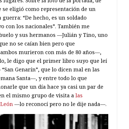
 lugares. Sobre la foto de la portada, de
e se eligió como representación de un
a guerra: “De hecho, es un soldado
vo con los nacionales”. También me
buelo y sus hermanos —Julián y Tino, uno
que no se caían bien pero que
e ambos murieron con más de 80 años—,
, le digo que el primer libro suyo que leí
“San Genarín”, que lo dicen mal en las
Semana Santa—, y entre todo lo que
narle que un día hace ya casi un par de
en el mismo grupo de visita a
las
 León
—lo reconocí pero no le dije nada—.