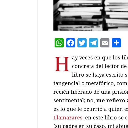
WhatsApp
Facebook
Twitter
Teleg
Ema
C
H
ay veces en que los li
concreta del lector d
libro se haya escrito s
tangencial o metafórico, com
recién liberado de una prisió
sentimental; no,
me refiero a
es lo que le ocurrió a quien 
Llamazares
: en este libro se
(su padre en su caso, mi abue