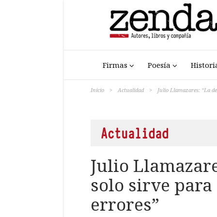
Firmas
Poesía
Histori
Inicio
>
Actualidad
>
Julio Llamazares: “La de
Actualidad
Julio Llamazar
solo sirve para
errores”