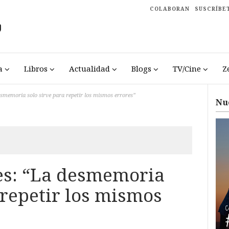
COLABORAN
SUSCRÍBE
a
Libros
Actualidad
Blogs
TV/Cine
Z
smemoria solo sirve para repetir los mismos errores”
Nu
es: “La desmemoria
 repetir los mismos