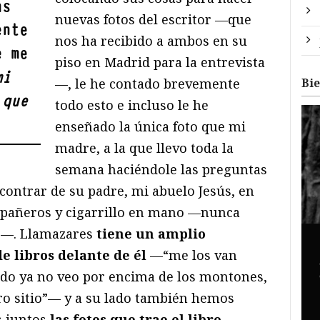
as
nuevas fotos del escritor —que
ente
nos ha recibido a ambos en su
e me
piso en Madrid para la entrevista
mi
—, le he contado brevemente
Bi
 que
todo esto e incluso le he
enseñado la única foto que mi
madre, a la que llevo toda la
semana haciéndole las preguntas
contrar de su padre, mi abuelo Jesús, en
mpañeros y cigarrillo en mano —nunca
r—. Llamazares
tiene un amplio
de libros delante de él
—“me los van
ndo ya no veo por encima de los montones,
ro sitio”— y a su lado también hemos
s juntos
las fotos que trae el libro,