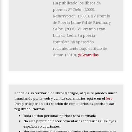
Ha publicado los libros de
poemas
El Cielo
(2000),
Resurrección
(2005), XV Premio
de Poesía Jaime Gil de Biedma, y
Calor
(2008), VI Premio Fray
Luis de León. Su poesía
completa ha aparecido
recientemente bajo el título de
Amor
(2010).
@Granvilas
Zenda es un territorio de libros y amigos, al que te puedes sumar
transitando por la web y con tus comentarios aquí o en el
foro
.
Para participar en esta sección de comentarios es preciso estar
registrado. Normas:
Toda alusión personal injuriosa será eliminada.
No está permitido hacer comentarios contrarios a las leyes
españolas o injuriantes.
Nos reservamos el derecho a eliminar los comentarios que