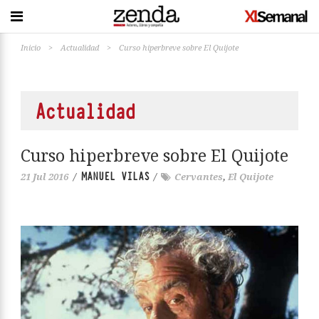
Inicio
>
Actualidad
>
Curso hiperbreve sobre El Quijote
Actualidad
Curso hiperbreve sobre El Quijote
MANUEL VILAS
21 Jul 2016
/
/
Cervantes
,
El Quijote