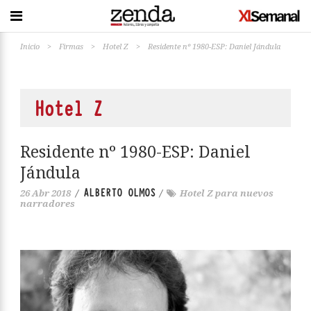
Inicio
>
Firmas
>
Hotel Z
>
Residente nº 1980-ESP: Daniel Jándula
Hotel Z
Residente nº 1980-ESP: Daniel
Jándula
ALBERTO OLMOS
26 Abr 2018
/
/
Hotel Z para nuevos
narradores