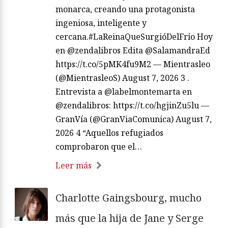
monarca, creando una protagonista
ingeniosa, inteligente y
cercana.#LaReinaQueSurgióDelFrío Hoy
en @zendalibros Edita @SalamandraEd
https://t.co/5pMK4fu9M2 — Mientrasleo
(@MientrasleoS) August 7, 2026 3 .
Entrevista a @labelmontemarta en
@zendalibros: https://t.co/hgjinZu5lu —
GranVía (@GranViaComunica) August 7,
2026 4 “Aquellos refugiados
comprobaron que el…
Leer más
Charlotte Gaingsbourg, mucho
más que la hija de Jane y Serge