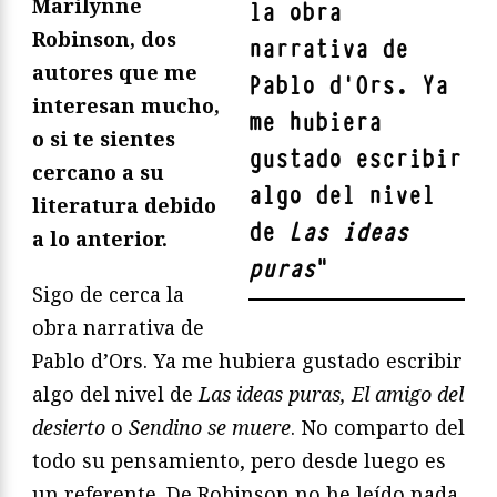
Marilynne
la obra
Robinson, dos
narrativa de
autores que me
Pablo d'Ors. Ya
interesan mucho,
me hubiera
o si te sientes
gustado escribir
cercano a su
algo del nivel
literatura debido
de
Las ideas
a lo anterior.
puras
"
Sigo de cerca la
obra narrativa de
Pablo d’Ors. Ya me hubiera gustado escribir
algo del nivel de
Las ideas puras, El amigo del
desierto
o
Sendino se muere
. No comparto del
todo su pensamiento, pero desde luego es
un referente. De Robinson no he leído nada