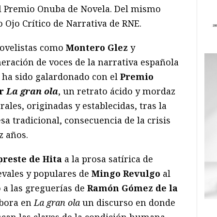
 el Premio Onuba de Novela. Del mismo
o Ojo Crítico de Narrativa de RNE.
novelistas como
Montero Glez
y
ración de voces de la narrativa española
z ha sido galardonado con el
Premio
or
La gran ola
, un retrato ácido y mordaz
rales, originadas y establecidas, tras la
a tradicional, consecuencia de la crisis
z años.
preste de Hita
a la prosa satírica de
ievales y populares de
Mingo Revulgo
al
 a las greguerías de
Ramón Gómez de la
abora en
La gran ola
un discurso en donde
scan las claves de la condición humana.