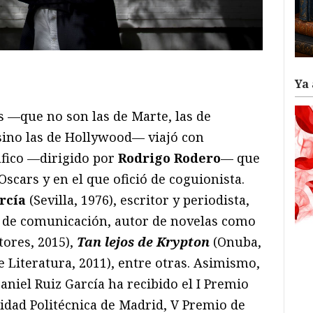
ram
il
ompartir
Ya 
s —que no son las de Marte, las de
 sino las de Hollywood— viajó con
áfico —dirigido por
Rodrigo Rodero
— que
Oscars y en el que ofició de coguionista.
rcía
(Sevilla, 1976), escritor y periodista,
or de comunicación, autor de novelas como
tores, 2015),
Tan lejos de Krypton
(Onuba,
e Literatura, 2011), entre otras. Asimismo,
Daniel Ruiz García ha recibido el I Premio
idad Politécnica de Madrid, V Premio de