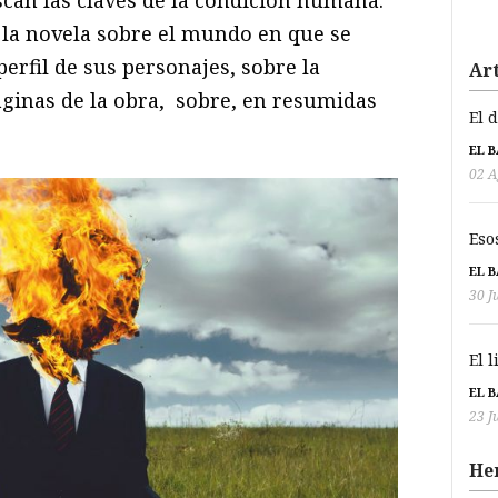
la novela sobre el mundo en que se
perfil de sus personajes, sobre la
Art
áginas de la obra, sobre, en resumidas
El 
EL 
02 A
Eso
EL 
30 J
El 
EL 
23 J
He