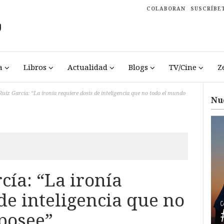
COLABORAN
SUSCRÍBE
a
Libros
Actualidad
Blogs
TV/Cine
Z
Ruiz García: “La ironía requiere dosis de inteligencia que no todo el mundo
Nu
cía: “La ironía
de inteligencia que no
posee”