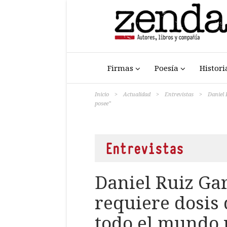
Firmas
Poesía
Histori
Inicio
>
Actualidad
>
Entrevistas
>
Daniel 
posee”
Entrevistas
Daniel Ruiz Gar
requiere dosis 
todo el mundo 