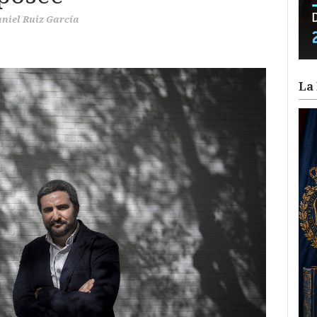
niel Ruiz García
La 