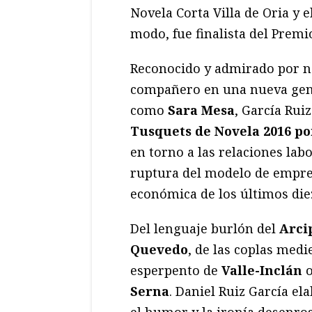
Novela Corta Villa de Oria y
modo, fue finalista del Premi
Reconocido y admirado por 
compañero en una nueva gene
como
Sara Mesa
, García Rui
Tusquets de Novela 2016 p
en torno a las relaciones labo
ruptura del modelo de empres
económica de los últimos die
Del lenguaje burlón del
Arci
Quevedo
, de las coplas med
esperpento de
Valle-Inclán
o
Serna
. Daniel Ruiz García el
el humor y la ironía desenro