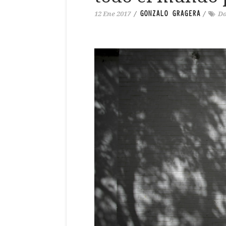
GONZALO GRAGERA
12 Ene 2017
/
/
Da