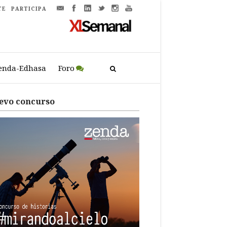
TE
PARTICIPA
enda-Edhasa
Foro
evo concurso