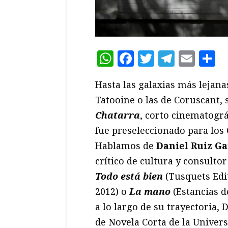
WhatsApp
Facebook
Twitter
Teleg
Ema
C
Hasta las galaxias más lejana
Tatooine o las de Coruscant,
Chatarra
, corto cinematogr
fue preseleccionado para los 
Hablamos de
Daniel Ruiz Ga
crítico de cultura y consult
Todo está bien
(Tusquets Edi
2012) o
La mano
(Estancias d
a lo largo de su trayectoria, 
de Novela Corta de la Univers