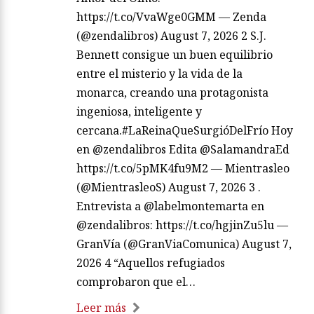
https://t.co/VvaWge0GMM — Zenda
(@zendalibros) August 7, 2026 2 S.J.
Bennett consigue un buen equilibrio
entre el misterio y la vida de la
monarca, creando una protagonista
ingeniosa, inteligente y
cercana.#LaReinaQueSurgióDelFrío Hoy
en @zendalibros Edita @SalamandraEd
https://t.co/5pMK4fu9M2 — Mientrasleo
(@MientrasleoS) August 7, 2026 3 .
Entrevista a @labelmontemarta en
@zendalibros: https://t.co/hgjinZu5lu —
GranVía (@GranViaComunica) August 7,
2026 4 “Aquellos refugiados
comprobaron que el…
Leer más