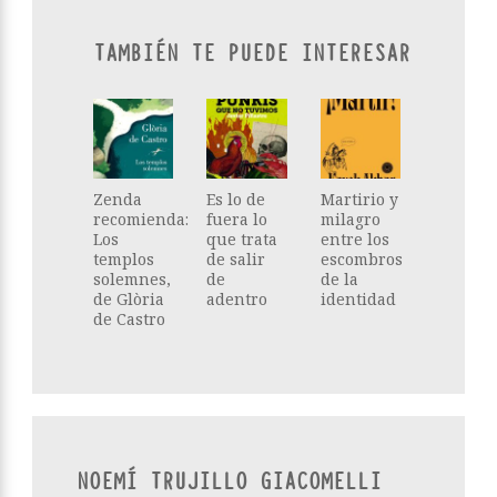
TAMBIÉN TE PUEDE INTERESAR
Zenda
Es lo de
Martirio y
recomienda:
fuera lo
milagro
Los
que trata
entre los
templos
de salir
escombros
solemnes,
de
de la
de Glòria
adentro
identidad
de Castro
NOEMÍ TRUJILLO GIACOMELLI