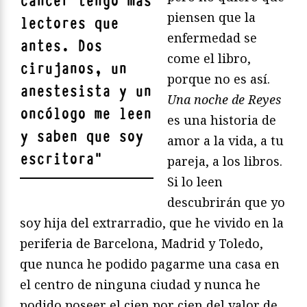
cáncer tengo más
piensen que la
lectores que
enfermedad se
antes. Dos
come el libro,
cirujanos, un
porque no es así.
anestesista y un
Una noche de Reyes
oncólogo me leen
es una historia de
y saben que soy
amor a la vida, a tu
escritora
"
pareja, a los libros.
Si lo leen
descubrirán que yo
soy hija del extrarradio, que he vivido en la
periferia de Barcelona, Madrid y Toledo,
que nunca he podido pagarme una casa en
el centro de ninguna ciudad y nunca he
podido poseer el cien por cien del valor de