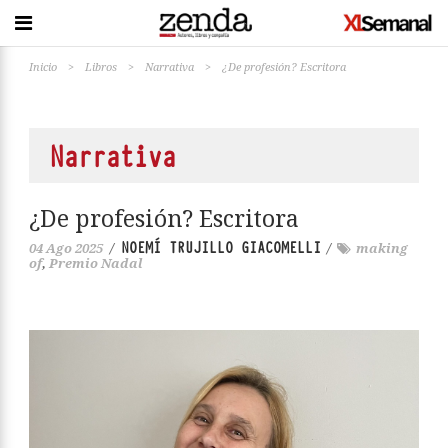
Inicio
>
Libros
>
Narrativa
>
¿De profesión? Escritora
Narrativa
¿De profesión? Escritora
NOEMÍ TRUJILLO GIACOMELLI
04 Ago 2025
/
/
making
of
,
Premio Nadal