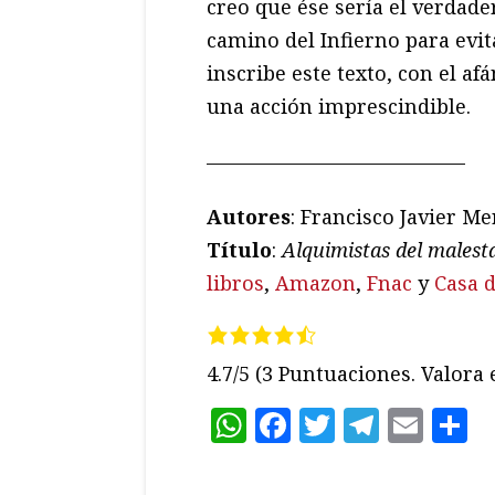
creo que ése sería el verdade
camino del Infierno para evit
inscribe este texto, con el af
una acción imprescindible.
—————————————
Autores
: Francisco Javier M
Título
:
Alquimistas del malest
libros
,
Amazon
,
Fnac
y
Casa d
4.7/5
(3 Puntuaciones. Valora e
WhatsApp
Facebook
Twitter
Teleg
Ema
C