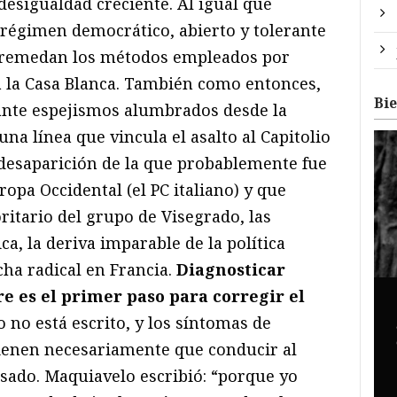
esigualdad creciente. Al igual que
 régimen democrático, abierto y tolerante
 remedan los métodos empleados por
 la Casa Blanca. También como entonces,
Bi
 ante espejismos alumbrados desde la
na línea que vincula el asalto al Capitolio
 desaparición de la que probablemente fue
ropa Occidental (el PC italiano) y que
ritario del grupo de Visegrado, las
ca, la deriva imparable de la política
echa radical en Francia.
Diagnosticar
e es el primer paso para corregir el
ro no está escrito, y los síntomas de
enen necesariamente que conducir al
asado. Maquiavelo escribió: “porque yo