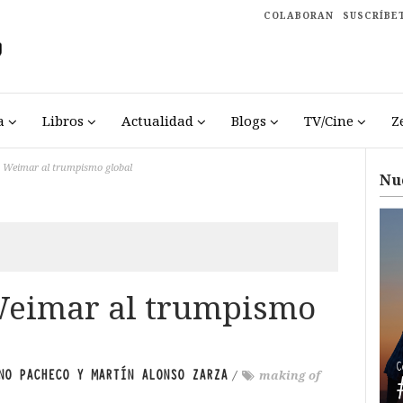
COLABORAN
SUSCRÍBE
a
Libros
Actualidad
Blogs
TV/Cine
Z
 Weimar al trumpismo global
Nu
eimar al trumpismo
NO PACHECO Y MARTÍN ALONSO ZARZA
/
making of