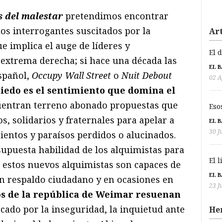
s del malestar
pretendimos encontrar
los interrogantes suscitados por la
Art
e implica el auge de líderes y
El 
extrema derecha; si hace una década las
EL 
spañol,
Occupy Wall Street
o
Nuit Debout
02 A
iedo es el sentimiento que domina el
cuentran terreno abonado propuestas que
Eso
, solidarios y fraternales para apelar a
EL 
30 J
ientos y paraísos perdidos o alucinados.
 supuesta habilidad de los alquimistas para
El 
 estos nuevos alquimistas son capaces de
EL 
en respaldo ciudadano y en ocasiones en
23 J
os de la república de Weimar resuenan
cado por la inseguridad, la inquietud ante
He