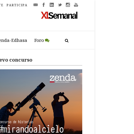
TE
PARTICIPA
enda-Edhasa
Foro
evo concurso