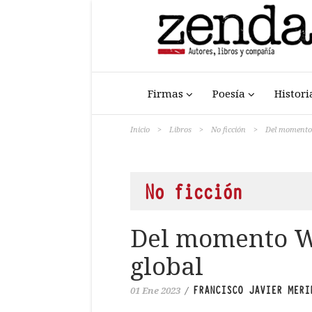
Firmas
Poesía
Histori
Inicio
>
Libros
>
No ficción
>
Del momento
No ficción
Del momento W
global
FRANCISCO JAVIER MERI
01 Ene 2023
/