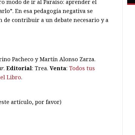
ro modo de ir al Paraíso: aprender el
arlo”. En esa pedagogía negativa se
án de contribuir a un debate necesario y a
erino Pacheco y Martín Alonso Zarza.
ar
.
Editorial
: Trea.
Venta
:
Todos tus
el Libro
.
ste artículo, por favor)
ram
il
ompartir