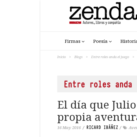
Firmas
Poesía
Histori
Inicio
>
Blogs
>
Entre roles anda el juego
>
Entre roles anda 
El día que Julio
propia aventur
RICARD IBÁÑEZ
16 May 2016
/
/
Ave