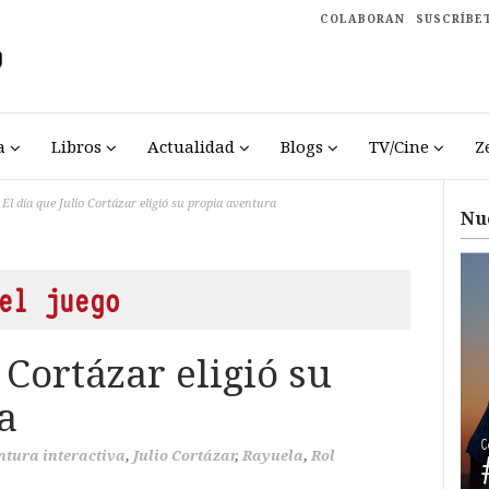
COLABORAN
SUSCRÍBE
a
Libros
Actualidad
Blogs
TV/Cine
Z
El día que Julio Cortázar eligió su propia aventura
Nu
el juego
 Cortázar eligió su
a
ntura interactiva
,
Julio Cortázar
,
Rayuela
,
Rol