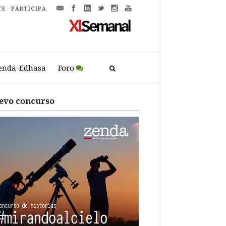
TE
PARTICIPA
enda-Edhasa
Foro
evo concurso