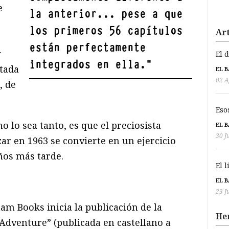
e
la anterior... pese a que
los primeros 56 capítulos
Art
están perfectamente
y
El 
integrados en ella.
"
tada
EL 
02 A
, de
Eso
o lo sea tanto, es que el preciosista
EL 
30 J
zar en 1963 se convierte en un ejercicio
ños más tarde.
El 
EL 
23 J
tam Books inicia la publicación de la
He
dventure” (publicada en castellano a