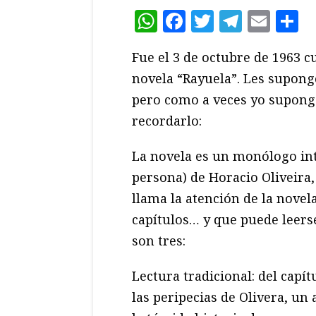
WhatsApp
Facebook
Twitter
Teleg
Ema
C
Fue el 3 de octubre de 1963 c
novela “Rayuela”. Les supon
pero como a veces yo supon
recordarlo:
La novela es un monólogo in
persona) de Horacio Oliveira
llama la atención de la novel
capítulos… y que puede leer
son tres:
Lectura tradicional: del capít
las peripecias de Olivera, un