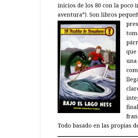
inicios de los 80 con la poco
aventura”). Son libros pequeñ
pre
toma
párr
que 
una 
como
lleg
clar
inte
fina
fran
Todo basado en las propias de