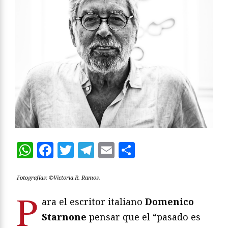
WhatsApp
Facebook
Twitter
Telegram
Email
Compartir
Fotografías: ©Victoria R. Ramos.
P
ara el escritor italiano
Domenico
Starnone
pensar que el “pasado es