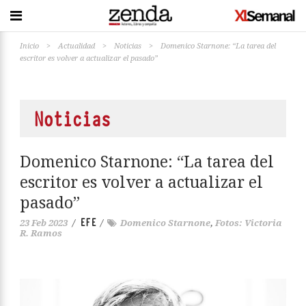
Inicio
>
Actualidad
>
Noticias
>
Domenico Starnone: “La tarea del
escritor es volver a actualizar el pasado”
Noticias
Domenico Starnone: “La tarea del
escritor es volver a actualizar el
pasado”
EFE
23 Feb 2023
/
/
Domenico Starnone
,
Fotos: Victoria
R. Ramos