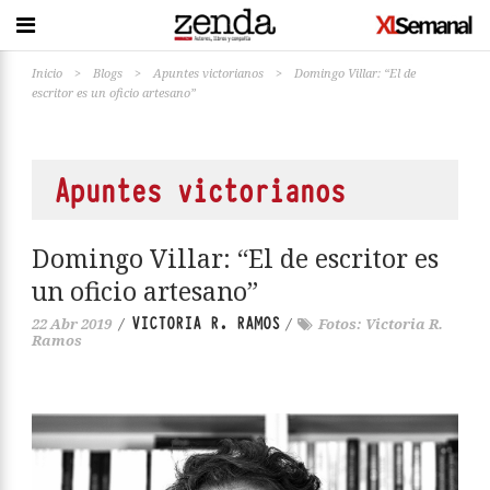
Inicio
>
Blogs
>
Apuntes victorianos
>
Domingo Villar: “El de
escritor es un oficio artesano”
Apuntes victorianos
Domingo Villar: “El de escritor es
un oficio artesano”
VICTORIA R. RAMOS
22 Abr 2019
/
/
Fotos: Victoria R.
Ramos